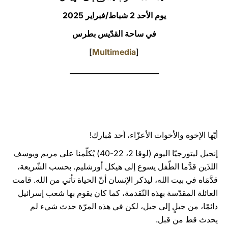
يوم الأحد 2 شباط/فبراير 2025
LATINE
في ساحة القدّيس بطرس
]
Multimedia
[
_________________________
أيّها الإخوة والأخوات الأعزّاء، أحد مُبارك!
إنجيل ليتورجيّا اليوم (لوقا 2، 22-40) يُكلّمنا على مريم ويوسف
اللذَين قدَّما الطّفل يسوع إلى هيكل أورشليم. بحسب الشّريعة،
قدَّمَاه في بيت الله، ليذكر الإنسان أنّ الحياة تأتي من الله. قامت
العائلة المقدّسة بهذه التّقدمة، كما كان يقوم بها شعب إسرائيل
دائمًا، من جيلٍ إلى جيل، لكن في هذه المرّة حدث شيء لم
يحدث قط من قبل.