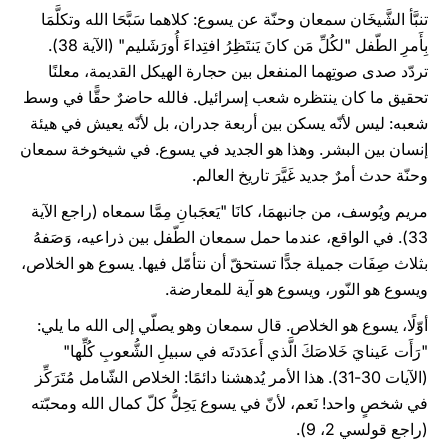
تنبَّأ الشَّيخَان سمعان وحنّة عن يسوع: كلاهما سَبَّحَا الله وتكلَّمَا
بِأَمرِ الطّفل "لكُلِّ مَن كانَ يَنتَظِرُ افتِداءَ أُورَشَليم" (الآية 38).
تردّد صدى صوتِهما المنفعل بين حجارة الهيكل القديمة، معلنًا
تحقيق ما كان ينتظره شعب إسرائيل. فالله حاضرٌ حقًّا في وسط
شعبه: ليس لأنّه يسكن بين أربعة جدران، بل لأنّه يعيش في هيئة
إنسان بين البشر. وهذا هو الجديد في يسوع. في شيخوخة سمعان
وحنّة حدث أمرٌ جديد غَيَّرَ تاريخ العالم.
مريم ويُوسف، من جانبهمَا، كانَا "يَعجَبانِ مِمَّا سمعاه (راجع الآية
33). في الواقع، عندما حمل سمعان الطّفل بين ذراعيه، وَصَفهُ
بثلاث صِفَات جميلة جدًّا تستحقّ أن نتأمّل فيها. يسوع هو الخلاص،
ويسوع هو النّور، ويسوع هو آية للمعارضة.
أوّلًا، يسوع هو الخلاص. قال سمعان وهو يصلّي إلى الله ما يلي:
"رَأَت عَينايَ خَلاصَكَ الَّذي أَعدَدتَه في سبيلِ الشُّعوبِ كُلِّها"
(الآيات 30-31). هذا الأمر يُدهشنا دائمًا: الخلاص الشّامل مُتَرَكِّز
في شخصٍ واحد! نَعم، لأنّ في يسوع يَحِلُّ كلّ كمال الله ومحبّته
(راجع قولسي 2، 9).