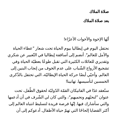
صلاة الملاك
بعد صلاة الملاك
أيّها الإخوة والأخوات الأعزّاء!
نحتفل اليوم في إيطاليا بيوم الحياة تحت شعار ”عطاء الحياة
والأمل للعالم“. أنضم إلى أساقفة إيطاليا في التّعبير عن شكري
وتقديري للعائلات الكثيرة التي تقبل طوعًا بعطيّة الحياة وفي
تشجيع الأزواج الشّباب على عدم الخوف من إنجاب البنين إلى
العالم. وأحيّي أيضًا حركة الحياة الإيطاليّة، التي تحتفل بالذّكرى
الخمسين لتأسيسها. تهانينا!
ستُعقد غدًا في الفاتيكان القمّة الدّوليّة لحقوق الطّفل، تحت
عنوان ”لنحبّهم ونحميهم“، والتي كان لي الشّرف في أن أدعمها
والتي سأشارك فيها. إنّها فرصة فريدة لتسليط انتباه العالم إلى
أكثر القضايا إلحاحًا التي تهمّ حياة الأطفال. أدعوكم إلى أن