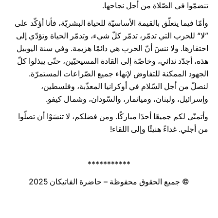
تنضمّوا في الصّلاة من أجل نجاحها.
وأمّا فيما يتعلّق بالقيمة الأساسيّة للحياة البشريّة، فأنا أؤكّد على
”لا“ للحرب التي تدمّر، تدمّر كلّ شيء، وتدمّر الحياة وتؤدّي إلى
احتقارها. ولا ننسَ أنّ الحرب هي دائمًا هزيمة. وفي سنة اليوبيل
هذه، أجدّد ندائي، وخاصّة إلى القادة المسيحيّين، حتّى يبذلوا كلّ
الجهود الممكنة للتفاوض لإنهاء جميع الصّراعات المستمرّة.
لنصلّ من أجل السّلام في أوكرانيا المعذّبة، وفلسطين،
وإسرائيل، ولبنان، وميانمار، والسّودان، وشمال كيفو.
وأتمنّى لكم جميعًا أحدًا مباركًا. ومن فضلكم، لا تنسَوْا أن تصلّوا
من أجلي. غداءً هنيئًا وإلى اللقاء!
***********
© جميع الحقوق محفوظة – حاضرة الفاتيكان 2025