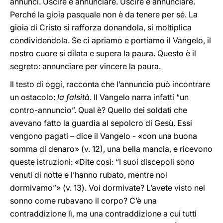
annunci. Uscire e annunciare. Uscire e annunciare.
Perché la gioia pasquale non è da tenere per sé. La
gioia di Cristo si rafforza donandola, si moltiplica
condividendola. Se ci apriamo e portiamo il Vangelo, il
nostro cuore si dilata e supera la paura. Questo è il
segreto: annunciare per vincere la paura.
Il testo di oggi, racconta che l’annuncio può incontrare
un ostacolo:
la falsità
. Il Vangelo narra infatti “un
contro-annuncio”. Qual è? Quello dei soldati che
avevano fatto la guardia al sepolcro di Gesù. Essi
vengono pagati – dice il Vangelo - «con una buona
somma di denaro» (v.
12), una bella mancia, e ricevono
queste istruzioni: «Dite così: “I suoi discepoli sono
venuti di notte e l’hanno rubato, mentre noi
dormivamo”» (v. 13). Voi dormivate? L’avete visto nel
sonno come rubavano il corpo? C’è una
contraddizione lì, ma una contraddizione a cui tutti