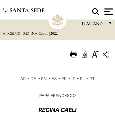
La
SANTA SEDE
ITALIANO
ANGELUS - REGINA CÆLI
2022
FRANÇAIS
ENGLISH
ITALIANO
PORTUGUÊS
ESPAÑOL
AR
-
DE
-
EN
-
ES
-
FR
-
IT
-
PL
-
PT
DEUTSCH
POLSKI
PAPA FRANCESCO
العربيّة
REGINA CAELI
中文