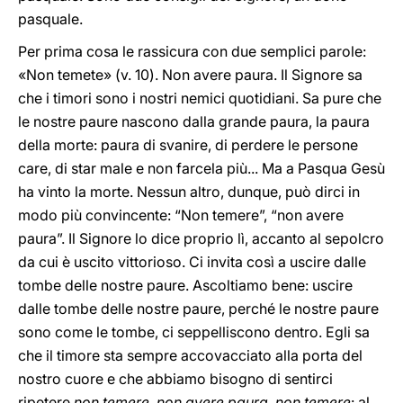
pasquale.
Per prima cosa le rassicura con due semplici parole:
«Non temete» (v. 10). Non avere paura. Il Signore sa
che i timori sono i nostri nemici quotidiani. Sa pure che
le nostre paure nascono dalla grande paura, la paura
della morte: paura di svanire, di perdere le persone
care, di star male e non farcela più... Ma a Pasqua Gesù
ha vinto la morte. Nessun altro, dunque, può dirci in
modo più convincente: “Non temere”, “non avere
paura”. Il Signore lo dice proprio lì, accanto al sepolcro
da cui è uscito vittorioso. Ci invita così a uscire dalle
tombe delle nostre paure. Ascoltiamo bene: uscire
dalle tombe delle nostre paure, perché le nostre paure
sono come le tombe, ci seppelliscono dentro. Egli sa
che il timore sta sempre accovacciato alla porta del
nostro cuore e che abbiamo bisogno di sentirci
ripetere
non temere, non avere paura
,
non temere
: al