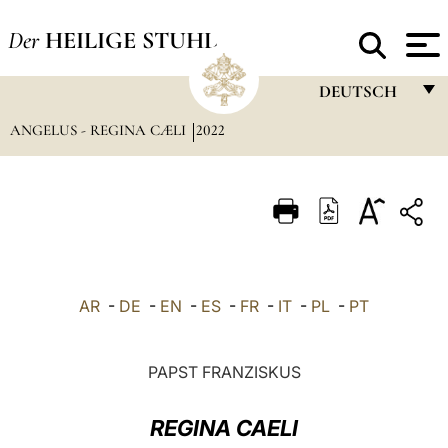
Der
HEILIGE STUHL
DEUTSCH
ANGELUS - REGINA CÆLI
2022
FRANÇAIS
ENGLISH
ITALIANO
PORTUGUÊS
ESPAÑOL
AR
-
DE
-
EN
-
ES
-
FR
-
IT
-
PL
-
PT
DEUTSCH
POLSKI
PAPST FRANZISKUS
العربيّة
REGINA CAELI
中文