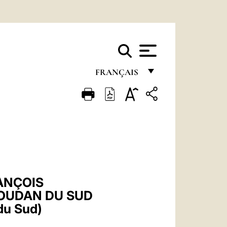
FRANÇAIS
FRANÇAIS
ENGLISH
ITALIANO
PORTUGUÊS
ESPAÑOL
RANÇOIS
DEUTSCH
SOUDAN DU SUD
du Sud)
POLSKI