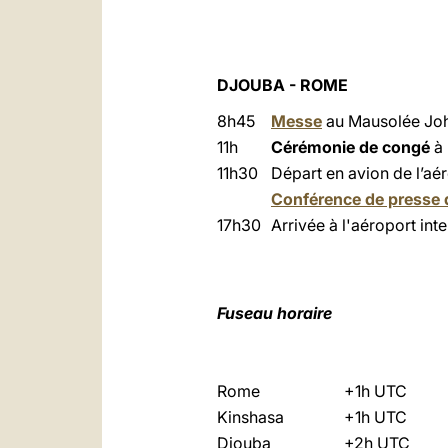
DJOUBA - ROME
8h45
Messe
au Mausolée Jo
11h
Cérémonie de congé
à
11h30
Départ en avion de l’aé
Conférence de presse d
17h30
Arrivée à l'aéroport in
Fuseau horaire
Rome
+1h UTC
Kinshasa
+1h UTC
Djouba
+2h UTC