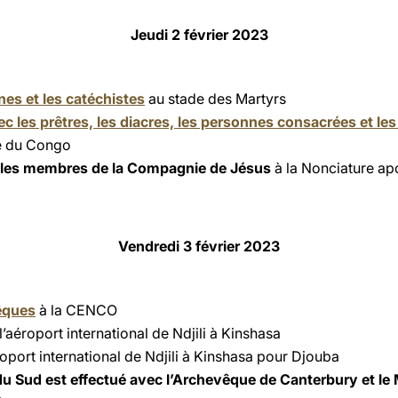
Jeudi 2 février 2023
nes et les catéchistes
au stade des Martyrs
c les prêtres, les diacres, les personnes consacrées et le
e du Congo
 les membres de la Compagnie de Jésus
à la Nonciature ap
Vendredi 3 février 2023
êques
à la CENCO
 l’aéroport international de Ndjili à Kinshasa
oport international de Ndjili à Kinshasa pour Djouba
u Sud est effectué avec l’Archevêque de Canterbury et le