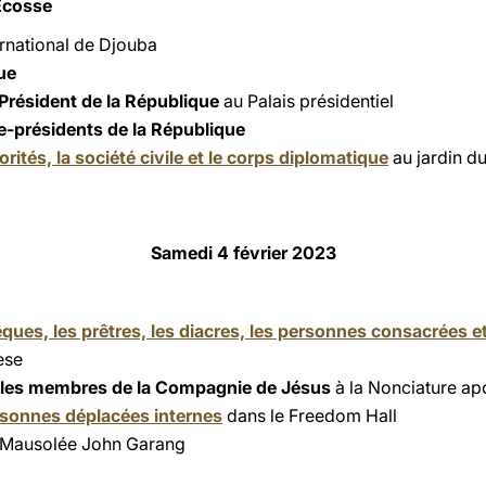
’Écosse
ernational de Djouba
nue
 Président de la République
au Palais présidentiel
e-présidents de la République
rités, la société civile et le corps diplomatique
au jardin du
Samedi 4 février 2023
ques, les prêtres, les diacres, les personnes consacrées et
rèse
 les membres de la Compagnie de Jésus
à la Nonciature ap
rsonnes déplacées internes
dans le Freedom Hall
Mausolée John Garang