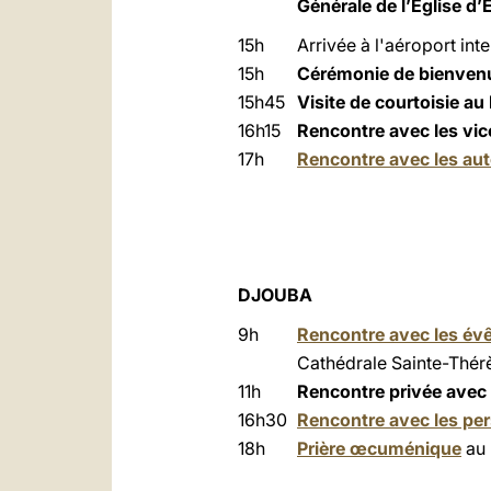
Générale de l’Église d
15h
Arrivée à l'aéroport int
15h
Cérémonie de bienve
15h45
Visite de courtoisie au
16h15
Rencontre avec les vic
17h
Rencontre avec les auto
DJOUBA
9h
Rencontre avec les évê
Cathédrale Sainte-Thé
11h
Rencontre privée avec
16h30
Rencontre avec les pe
18h
Prière œcuménique
au 