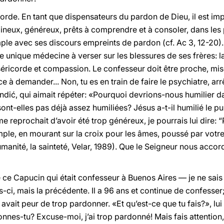
icorde. En tant que dispensateurs du pardon de Dieu, il est i
ux, généreux, prêts à comprendre et à consoler, dans les par
ple avec ses discours empreints de pardon (cf. Ac 3, 12-20).
 unique médecine à verser sur les blessures de ses frères: la
séricorde et compassion. Le confesseur doit être proche, mis
demander... Non, tu es en train de faire le psychiatre, arrête
ndić, qui aimait répéter: «Pourquoi devrions-nous humilier 
ont-elles pas déjà assez humiliées? Jésus a-t-il humilié le pub
r me reprochait d’avoir été trop généreux, je pourrais lui dire:
e, en mourant sur la croix pour les âmes, poussé par votre 
anité, la sainteté, Velar, 1989). Que le Seigneur nous accor
 de ce Capucin qui était confesseur à Buenos Aires — je ne sais 
ois-ci, mais la précédente. Il a 96 ans et continue de confesser; 
il avait peur de trop pardonner. «Et qu’est-ce que tu fais?», l
nnes-tu? Excuse-moi, j’ai trop pardonné! Mais fais attention, 