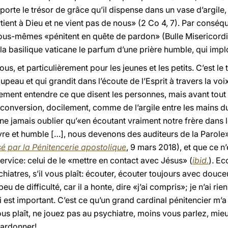
orte le trésor de grâce qu’il dispense dans un vase d’argile, 
ient à Dieu et ne vient pas de nous» (2 Co 4, 7). Par conséqu
s-mêmes «pénitent en quête de pardon» (Bulle Misericordiae
a basilique vaticane le parfum d’une prière humble, qui implor
us, et particulièrement pour les jeunes et les petits. C’est l
peau et qui grandit dans l’écoute de l’Esprit à travers la voi
ulement entendre ce que disent les personnes, mais avant tout
onversion, docilement, comme de l’argile entre les mains du p
 ne jamais oublier qu’«en écoutant vraiment notre frère dans
e et humble […], nous devenons des auditeurs de la Parole»
sé par la Pénitencerie apostolique
, 9 mars 2018), et que ce n
 service: celui de le «mettre en contact avec Jésus» (
ibid.
). Ec
chiatres, s’il vous plaît: écouter, écouter toujours avec douc
 de difficulté, car il a honte, dire «j’ai compris»; je n’ai rie
i est important. C’est ce qu’un grand cardinal pénitencier m’a
ous plaît, ne jouez pas au psychiatre, moins vous parlez, mieu
pardonner!