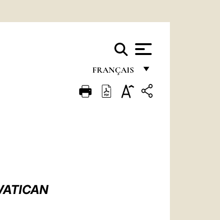
FRANÇAIS
FRANÇAIS
ENGLISH
ITALIANO
PORTUGUÊS
ESPAÑOL
DEUTSCH
VATICAN
POLSKI