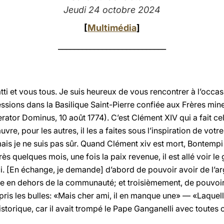
Jeudi 24 octobre 2024
[
Multimédia
]
___________________________
ti et vous tous. Je suis heureux de vous rencontrer à l’occa
sions dans la Basilique Saint-Pierre confiée aux Frères mine
ator Dominus, 10 août 1774). C’est Clément XIV qui a fait ce
uvre, pour les autres, il les a faites sous l’inspiration de votre
, mais je ne suis pas sûr. Quand Clément xiv est mort, Bontempi
ès quelques mois, une fois la paix revenue, il est allé voir le g
 ici. [En échange, je demande] d’abord de pouvoir avoir de l’a
 en dehors de la communauté; et troisièmement, de pouvoir 
pris les bulles: «Mais cher ami, il en manque une» — «Laquel
istorique, car il avait trompé le Pape Ganganelli avec toutes 