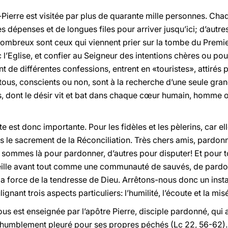
-Pierre est visitée par plus de quarante mille personnes. Ch
s dépenses et de longues files pour arriver jusqu’ici; d’autre
 nombreux sont ceux qui viennent prier sur la tombe du Premi
 l’Eglise, et confier au Seigneur des intentions chères ou po
 de différentes confessions, entrent en «touristes», attirés par
is tous, conscients ou non, sont à la recherche d’une seule gr
es, dont le désir vit et bat dans chaque cœur humain, homme
 est donc importante. Pour les fidèles et les pèlerins, car el
 le sacrement de la Réconciliation. Très chers amis, pardonnez
 sommes là pour pardonner, d’autres pour disputer! Et pour t
eille avant tout comme une communauté de sauvés, de pardonn
la force de la tendresse de Dieu. Arrêtons-nous donc un insta
nant trois aspects particuliers: l’humilité, l’écoute et la mis
ous est enseignée par l’apôtre Pierre, disciple pardonné, qui 
 humblement pleuré pour ses propres péchés (Lc 22, 56-62). 