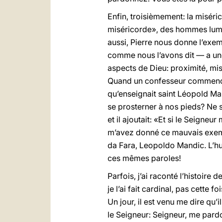
Enfin, troisièmement: la misér
miséricorde», des hommes lumine
aussi, Pierre nous donne l’exem
comme nous l’avons dit — a une
aspects de Dieu: proximité, mi
Quand un confesseur commence à 
qu’enseignait saint Léopold Ma
se prosterner à nos pieds? Ne s
et il ajoutait: «Et si le Seigneu
m’avez donné ce mauvais exempl
da Fara, Leopoldo Mandic. L’hum
ces mêmes paroles!
Parfois, j’ai raconté l’histoire
je l’ai fait cardinal, pas cette f
Un jour, il est venu me dire qu’
le Seigneur: Seigneur, me pardo