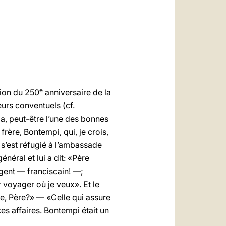
العربيّة
中文
LATINE
e
sion du 250
anniversaire de la
urs conventuels (cf.
la, peut-être l’une des bonnes
 frère, Bontempi, qui, je crois,
 s’est réfugié à l’ambassade
énéral et lui a dit: «Père
rgent — franciscain! —;
voyager où je veux». Et le
le, Père?» — «Celle qui assure
ces affaires. Bontempi était un