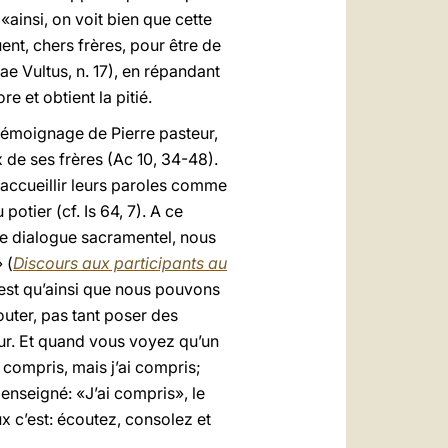
«ainsi, on voit bien que cette
ent, chers frères, pour être de
 Vultus, n. 17), en répandant
e et obtient la pitié.
e témoignage de Pierre pasteur,
x de ses frères (Ac 10, 34-48).
 accueillir leurs paroles comme
otier (cf. Is 64, 7). A ce
 le dialogue sacramentel, nous
 (
Discours aux participants au
’est qu’ainsi que nous pouvons
outer, pas tant poser des
eur. Et quand vous voyez qu’un
n compris, mais j’ai compris;
 enseigné: «J’ai compris», le
x c’est: écoutez, consolez et