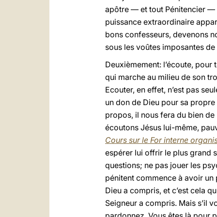
apôtre — et tout Pénitencier — p
puissance extraordinaire appart
bons confesseurs, devenons nou
sous les voûtes imposantes de l
Deuxièmement: l’écoute, pour to
qui marche au milieu de son trou
Ecouter, en effet, n’est pas se
un don de Dieu pour sa propre c
propos, il nous fera du bien de
écoutons Jésus lui-même, pauvr
Cours sur le For interne organi
espérer lui offrir le plus grand
questions; ne pas jouer les psy
pénitent commence à avoir un peu
Dieu a compris, et c’est cela qu
Seigneur a compris. Mais s’il v
pardonnez. Vous êtes là pour 