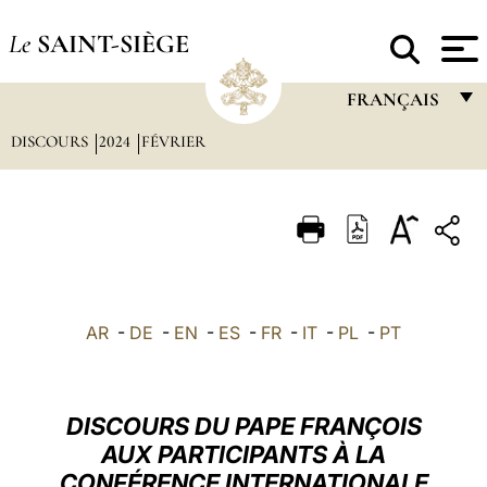
Le
SAINT-SIÈGE
FRANÇAIS
DISCOURS
2024
FÉVRIER
FRANÇAIS
ENGLISH
ITALIANO
PORTUGUÊS
ESPAÑOL
AR
-
DE
-
EN
-
ES
-
FR
-
IT
-
PL
-
PT
DEUTSCH
POLSKI
DISCOURS DU PAPE FRANÇOIS
العربيّة
AUX PARTICIPANTS À LA
CONFÉRENCE INTERNATIONALE
中文