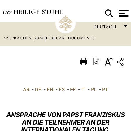
Der
HEILIGE STUHL
DEUTSCH
ANSPRACHEN
2024
FEBRUAR
DOCUMENTS
FRANÇAIS
ENGLISH
ITALIANO
PORTUGUÊS
ESPAÑOL
AR
-
DE
-
EN
-
ES
-
FR
-
IT
-
PL
-
PT
DEUTSCH
POLSKI
ANSPRACHE VON PAPST FRANZISKUS
العربيّة
AN DIE TEILNEHMER AN DER
INTERNATIONALEN TAGUNG
中文