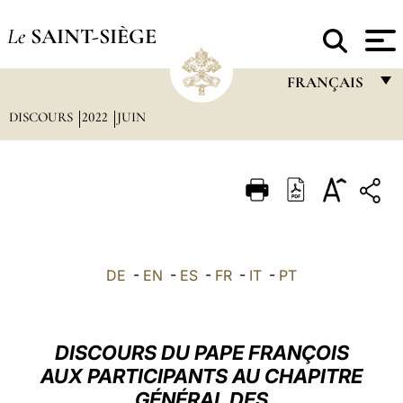
Le
SAINT-SIÈGE
FRANÇAIS
DISCOURS
2022
JUIN
FRANÇAIS
ENGLISH
ITALIANO
PORTUGUÊS
ESPAÑOL
DE
-
EN
-
ES
-
FR
-
IT
-
PT
DEUTSCH
POLSKI
DISCOURS DU PAPE FRANÇOIS
العربيّة
AUX PARTICIPANTS AU CHAPITRE
GÉNÉRAL DES
中文