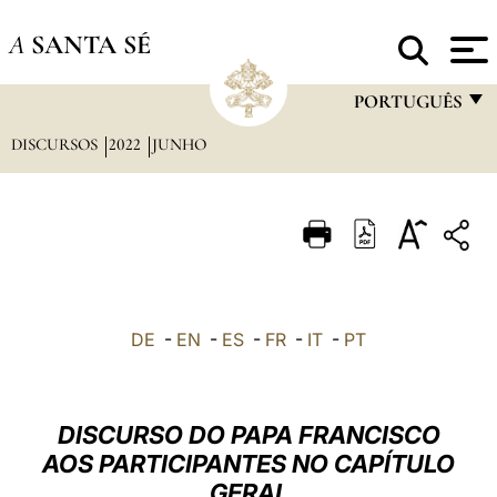
A
SANTA SÉ
PORTUGUÊS
DISCURSOS
2022
JUNHO
FRANÇAIS
ENGLISH
ITALIANO
PORTUGUÊS
ESPAÑOL
DE
-
EN
-
ES
-
FR
-
IT
-
PT
DEUTSCH
POLSKI
DISCURSO DO PAPA FRANCISCO
العربيّة
AOS PARTICIPANTES NO CAPÍTULO
GERAL
中文