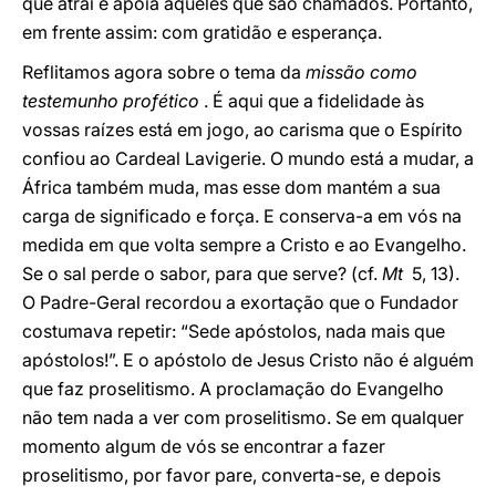
que atrai e apoia aqueles que são chamados. Portanto,
em frente assim: com gratidão e esperança.
Reflitamos agora sobre o tema da
missão como
testemunho profético
. É aqui que a fidelidade às
vossas raízes está em jogo, ao carisma que o Espírito
confiou ao Cardeal Lavigerie. O mundo está a mudar, a
África também muda, mas esse dom mantém a sua
carga de significado e força. E conserva-a em vós na
medida em que volta sempre a Cristo e ao Evangelho.
Se o sal perde o sabor, para que serve? (cf.
Mt
5, 13).
O Padre-Geral recordou a exortação que o Fundador
costumava repetir: “Sede apóstolos, nada mais que
apóstolos!”. E o apóstolo de Jesus Cristo não é alguém
que faz proselitismo. A proclamação do Evangelho
não tem nada a ver com proselitismo. Se em qualquer
momento algum de vós se encontrar a fazer
proselitismo, por favor pare, converta-se, e depois