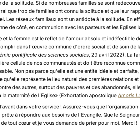
e de la solitude. Si de nombreuses familles se sont redécou
rai que trop de familles ont connu la solitude et que leur ra
. Les réseaux familiaux sont un antidote à la solitude. En eff
nne de côté, en communion avec les pasteurs et les Eglises l
et la femme est le reflet de l'amour absolu et indéfectible d
complir dans l'œuvre commune d'ordre social et de soin de la
émie pontificale des sciences sociales
, 29 avril 2022). La f
emière cellule de nos communautés et doit être reconnue comm
sable. Non pas parce qu'elle est une entité idéale et parfaite
qu'elle représente le lieu naturel des premières relations et
ncontre des autres, surtout des pauvres et des abandonnés, ell
 la maternité de l'Eglise» (Exhortation apostolique
Amoris La
l’avant dans votre service ! Assurez-vous que l'organisation s
t prête à répondre aux besoins de l'Evangile. Que le Seigneur
 de tout cœur et je vous demande de prier pour moi. Merci !