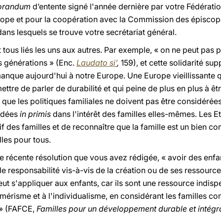
randum
d’entente signé l'année dernière par votre Fédérati
ope et pour la coopération avec la Commission des épiscop
ans lesquels se trouve votre secrétariat général.
nt tous liés les uns aux autres. Par exemple, « on ne peut pa
es générations » (Enc.
Laudato si’
,
159), et cette solidarité sup
anque aujourd'hui à notre Europe. Une Europe vieillissante q
tre de parler de durabilité et qui peine de plus en plus à êtr
it que les politiques familiales ne doivent pas être considér
ondées
in primis
dans l'intérêt des familles elles-mêmes. Les Eta
if des familles et de reconnaître que la famille est un bien
les pour tous.
 récente résolution que vous avez rédigée, « avoir des enfan
esponsabilité vis-à-vis de la création ou de ses ressources
t s'appliquer aux enfants, car ils sont une ressource indispe
sumérisme et à l'individualisme, en considérant les familles 
 » (FAFCE,
Familles pour un développement durable et intégr