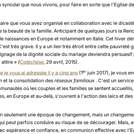
 synodal que nous vivons, pour faire en sorte que l'Eglise d
ire que vous avez organisé en collaboration avec le dicastère 
 la beauté de la famille. Anticipant de quelques jours la Renc
ie de naissances en Europe et notamment en Italie. Cet hiver 
C'est très grave. Il y a un lien très étroit entre cette pauvreté 
oignage de la dignité sociale du mariage deviendra persuasif
 attire »
(
Catéchèse
, 29 avril, 2015).
er
e je vous ai adressée il y a cinq ans
(1
juin 2017), je vous e
on et la consolidation des
réseaux familiaux
. C'est un service
munautés où les couples et les familles se sentent accueillis
les, en Europe et au-delà, s'ouvrent à l'action des laïcs et d
on seulement une époque de changement, mais un changement
qui peut parfois conduire au risque de se décourager. Mais, a
ec espérance et confiance, en communion effective avec l'Eg