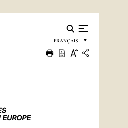
FRANÇAIS
FRANÇAIS
ENGLISH
ITALIANO
PORTUGUÊS
ESPAÑOL
DEUTSCH
ES
N EUROPE
POLSKI