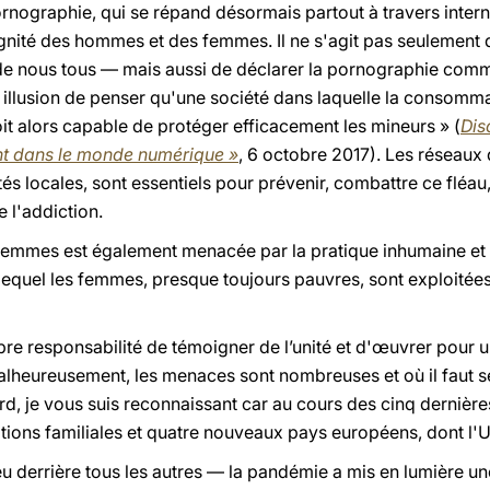
ornographie, qui se répand désormais partout à travers intern
ignité des hommes et des femmes. Il ne s'agit pas seulement 
t de nous tous — mais aussi de déclarer la pornographie com
e illusion de penser qu'une société dans laquelle la consom
oit alors capable de protéger efficacement les mineurs » (
Dis
ant dans le monde numérique »
, 6 octobre 2017). Les réseaux 
ités locales, sont essentiels pour prévenir, combattre ce fléau
e l'addiction.
femmes est également menacée par la pratique inhumaine et 
 lequel les femmes, presque toujours pauvres, sont exploitées 
pre responsabilité de témoigner de l’unité et d'œuvrer pour 
lheureusement, les menaces sont nombreuses et où il faut se 
ard, je vous suis reconnaissant car au cours des cinq dernière
ations familiales et quatre nouveaux pays européens, dont l'U
jeu derrière tous les autres — la pandémie a mis en lumière u