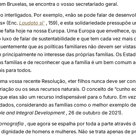
em Bruxelas, se encontra o vosso secretariado geral.
o interligados. Por exemplo, «não se pode falar de desenvo
es» (Enc.
Laudato si’
, 159), e esta solidariedade pressupõe u
ue falta hoje na nossa Europa. Uma Europa que envelhece, q
luxo de falar de sustentabilidade e que tem cada vez mais di
equentemente que as políticas familiares não devem ser vist
principalmente no interesse das próprias famílias. Os Estado
as famílias e de reconhecer que a família é um bem comum
is para todos.
ma vossa recente Resolução, «ter filhos nunca deve ser con
riação ou os seus recursos naturais. O conceito de “cunho e
que elas são um recurso indispensável para o futuro. Em ve
dados, considerando as famílias como o melhor exemplo de
ble and Integral Development
, 26 de outubro de 2021).
ornografia
, que agora se espalha por toda a parte através d
dignidade de homens e mulheres. Não se trata apenas de p