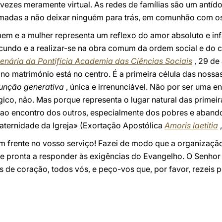
ezes meramente virtual. As redes de famílias são um antídot
madas a não deixar ninguém para trás, em comunhão com os p
em e a mulher representa um reflexo do amor absoluto e inf
ecundo e a realizar-se na obra comum da ordem social e do c
lenária da Pontifícia Academia das Ciências Sociais
, 29 de 
 no matrimónio está no centro. É a primeira célula das noss
unção generativa
, única e irrenunciável. Não por ser uma ent
co, não. Mas porque representa o lugar natural das primeir
i ao encontro dos outros, especialmente dos pobres e aband
aternidade da Igreja» (Exortação Apostólica
Amoris laetitia
,
m frente no vosso serviço! Fazei de modo que a organização
el e pronta a responder às exigências do Evangelho. O Senh
 de coração, todos vós, e peço-vos que, por favor, rezeis 