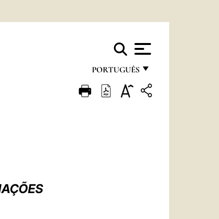
PORTUGUÊS
FRANÇAIS
ENGLISH
ITALIANO
PORTUGUÊS
ESPAÑOL
DEUTSCH
IAÇÕES
A
POLSKI