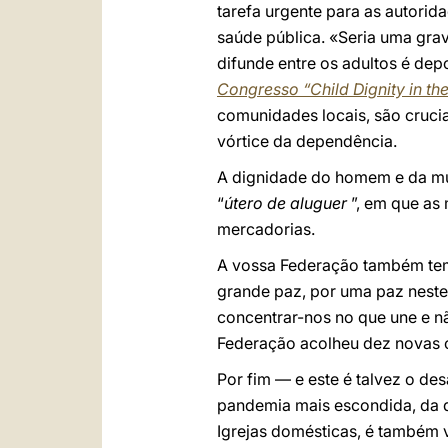
tarefa urgente para as autori
saúde pública. «Seria uma gr
difunde entre os adultos é dep
Congresso “Child Dignity in the
comunidades locais, são crucia
vórtice da dependência.
A dignidade do homem e da mu
“
útero de aluguer
”, em que as 
mercadorias.
A vossa Federação também tem
grande paz, por uma paz neste
concentrar-nos no que une e nã
Federação acolheu dez novas o
Por fim — e este é talvez o de
pandemia mais escondida, da q
Igrejas domésticas, é também 