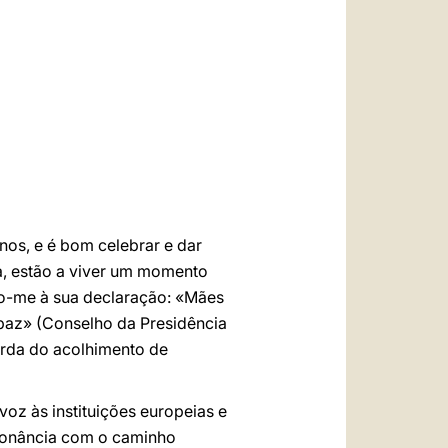
العربيّة
中文
LATINE
anos, e é bom celebrar e dar
pa, estão a viver um momento
cio-me à sua declaração: «Mães
 paz» (Conselho da Presidência
uarda do acolhimento de
oz às instituições europeias e
nsonância com o caminho