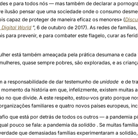
dades e para todos nós — mas também de declarar a pornog
ave ilusão pensar que uma sociedade onde o consumo desme
ois capaz de proteger de maneira eficaz os menores» (
Discu
 Digital World
”, 6 de outubro de 2017). As redes de família
is para prevenir, e para combater este flagelo, curar as fer
lher está também ameaçada pela prática desumana e cada 
mulheres, quase sempre pobres, são exploradas, e as crian
 a responsabilidade de dar testemunho de
unidade
e de tr
 momento da história em que, infelizmente, existem muita
o no que divide. A este respeito, estou-vos grato porque no
rganizações familiares e quatro novos países europeus, inc
safio que está por detrás de todos os outros — a pandemia p
ual pouco se fala: a pandemia da
solidão
. Se muitas famíl
verdade que demasiadas famílias experimentaram a solidão,