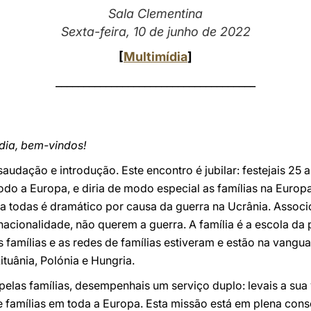
Sala Clementina
Sexta-feira, 10 de junho de 2022
[
Multimídia
]
____________________________________
dia, bem-vindos!
audação e introdução. Este encontro é jubilar: festejais 25 
íodo a Europa, e diria de modo especial as famílias na Euro
ara todas é dramático por causa da guerra na Ucrânia. Asso
acionalidade, não querem a guerra. A família é a escola da
 famílias e as redes de famílias estiveram e estão na vang
ituânia, Polónia e Hungria.
las famílias, desempenhais um serviço duplo: levais a sua v
de famílias em toda a Europa. Esta missão está em plena co