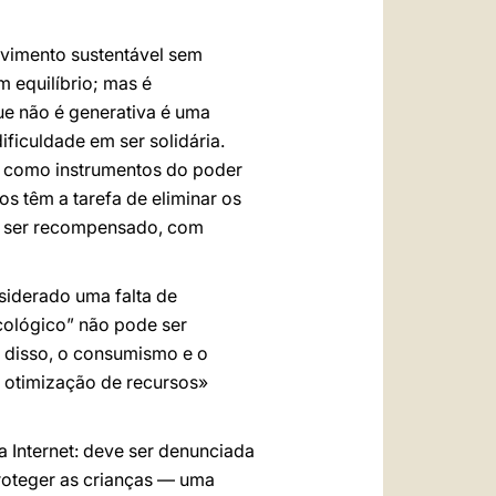
lvimento sustentável sem
m equilíbrio; mas é
ue não é generativa é uma
ficuldade em ser solidária.
as como instrumentos do poder
s têm a tarefa de eliminar os
 a ser recompensado, com
siderado uma falta de
cológico” não pode ser
z disso, o consumismo e o
 otimização de recursos»
a Internet: deve ser denunciada
roteger as crianças — uma