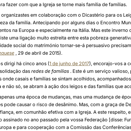
ra fazer com que a Igreja se torne mais família de famílias.
organizastes em colaboração com o Dicastério para os Leigo
eza da família. Antecipando por alguns dias o Encontro Mun
entos na Europa e especialmente na Itália. Mas este inverno 
xiste uma ligação muito estreita entre esta pobreza generati
idade social do matrimónio tornar-se-á persuasivo precisam
equese
, 29 de abril de 2015).
dirigi há cinco anos (
1 de junho de 2017
), encorajo-vos a c
nsolidação das
redes de famílias
. Este é um serviço valioso
s onde casais e famílias se sintam acolhidos, acompanhados
pa e não só, se abram à ação dos leigos e das famílias que 
 apenas uma época de mudanças, mas uma mudança de época
es pode causar o risco de desânimo. Mas, com a graça de 
fiança, em comunhão efetiva com a Igreja. A este respeito, 
 assinado no ano passado pela vossa Federação [disse: F
uropa e para cooperação com a Comissão das Conferências