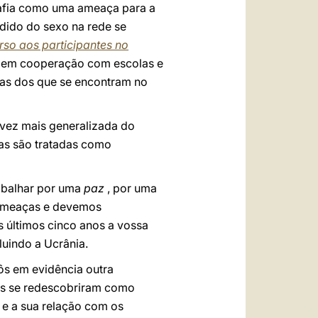
rafia como uma ameaça para a
dido do sexo na rede se
rso aos participantes no
s, em cooperação com escolas e
idas dos que se encontram no
vez mais generalizada do
ças são tratadas como
abalhar por uma
paz
, por uma
s ameaças e devemos
s últimos cinco anos a vossa
luindo a Ucrânia.
ôs em evidência outra
ias se redescobriram como
 e a sua relação com os