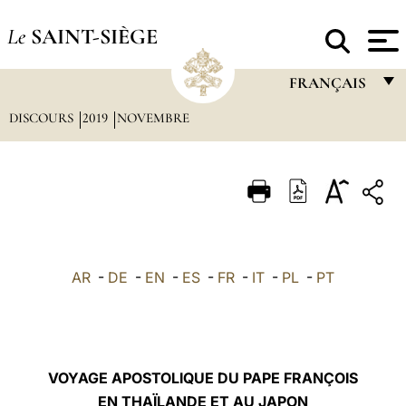
Le
SAINT-SIÈGE
FRANÇAIS
DISCOURS
2019
NOVEMBRE
FRANÇAIS
ENGLISH
ITALIANO
PORTUGUÊS
ESPAÑOL
AR
-
DE
-
EN
-
ES
-
FR
-
IT
-
PL
-
PT
DEUTSCH
POLSKI
العربيّة
VOYAGE APOSTOLIQUE DU PAPE FRANÇOIS
EN THAÏLANDE ET AU JAPON
中文