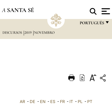
A
SANTA SÉ
PORTUGUÊS
DISCURSOS
2019
NOVEMBRO
FRANÇAIS
ENGLISH
ITALIANO
PORTUGUÊS
ESPAÑOL
DEUTSCH
POLSKI
العربيّة
AR
-
DE
-
EN
-
ES
-
FR
-
IT
-
PL
-
PT
中文