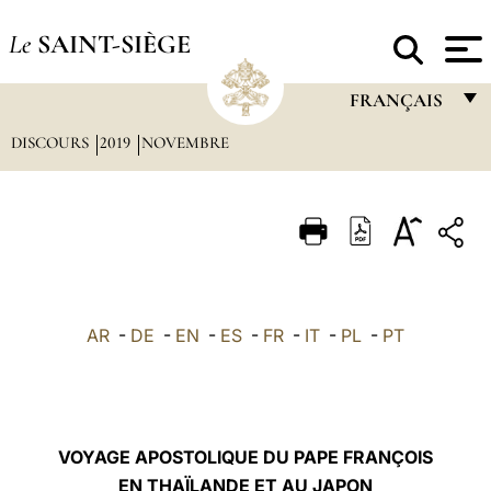
Le
SAINT-SIÈGE
FRANÇAIS
DISCOURS
2019
NOVEMBRE
FRANÇAIS
ENGLISH
ITALIANO
PORTUGUÊS
ESPAÑOL
AR
-
DE
-
EN
-
ES
-
FR
-
IT
-
PL
-
PT
DEUTSCH
POLSKI
العربيّة
VOYAGE APOSTOLIQUE DU PAPE FRANÇOIS
EN THAÏLANDE ET AU JAPON
中文