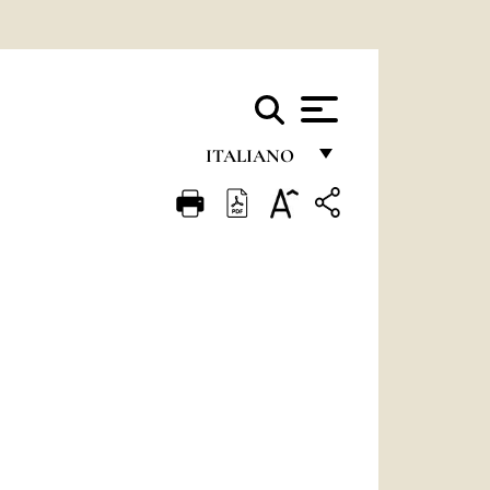
ITALIANO
FRANÇAIS
ENGLISH
ITALIANO
PORTUGUÊS
ESPAÑOL
DEUTSCH
POLSKI