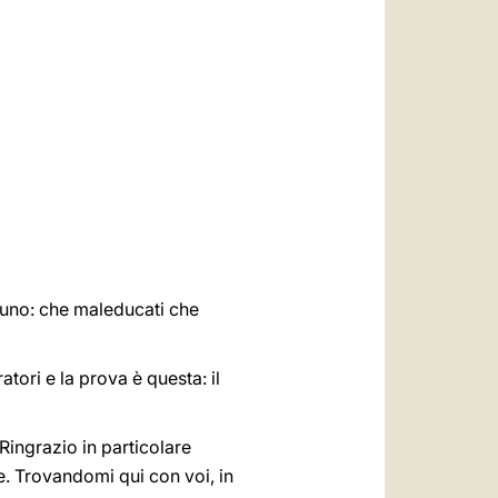
العربيّة
中文
LATINE
suno: che maleducati che
tori e la prova è questa: il
Ringrazio in particolare
e. Trovandomi qui con voi, in