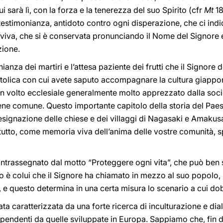
i sarà lì, con la forza e la tenerezza del suo Spirito (cfr
Mt
18
stimonianza, antidoto contro ogni disperazione, che ci indic
sa viva, che si è conservata pronunciando il Nome del Signor
zione.
ianza dei martiri e l’attesa paziente dei frutti che il Signor
stolica con cui avete saputo accompagnare la cultura giapp
un volto ecclesiale generalmente molto apprezzato dalla soci
 bene comune. Questo importante capitolo della storia del Paes
designazione delle chiese e dei villaggi di Nagasaki e Amaku
tutto, come memoria viva dell’anima delle vostre comunità, 
ntrassegnato dal motto “Proteggere ogni vita”, che può ben 
o è colui che il Signore ha chiamato in mezzo al suo popolo, 
, e questo determina in una certa misura lo scenario a cui d
ata caratterizzata da una forte ricerca di inculturazione e di
endenti da quelle sviluppate in Europa. Sappiamo che, fin dall