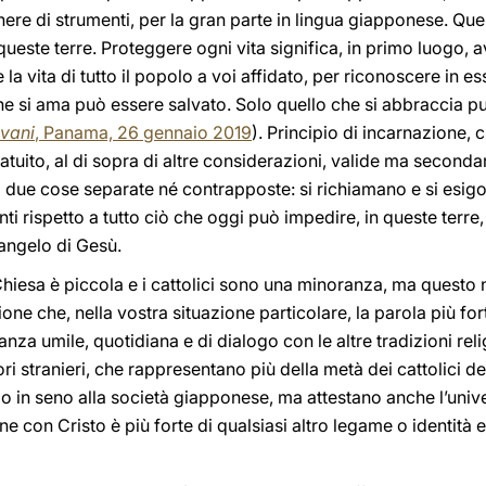
enere di strumenti, per la gran parte in lingua giapponese. Qu
queste terre. Proteggere ogni vita significa, in primo luogo,
a vita di tutto il popolo a voi affidato, per riconoscere in es
he si ama può essere salvato. Solo quello che si abbraccia 
ovani
, Panama, 26 gennaio 2019
). Principio di incarnazione, 
tuito, al di sopra di altre considerazioni, valide ma secondar
 due cose separate né contrapposte: si richiamano e si esi
anti rispetto a tutto ciò che oggi può impedire, in queste terre,
Vangelo di Gesù.
iesa è piccola e i cattolici sono una minoranza, ma questo n
e che, nella vostra situazione particolare, la parola più for
anza umile, quotidiana e di dialogo con le altre tradizioni reli
ri stranieri, che rappresentano più della metà dei cattolici 
in seno alla società giapponese, ma attestano anche l’univer
e con Cristo è più forte di qualsiasi altro legame o identità 