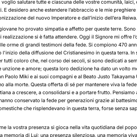
voglio salutare tutte e ciascuna delle vostre comunità, laici, c
. E desidero anche estendere l’abbraccio e le mie preghiere a
ronizzazione del nuovo Imperatore e dall’inizio dell’era Reiwa
giovane ho provato simpatia e affetto per queste terre. Sono 
 realizzazione si è fatta attendere. Oggi il Signore mi offre l’
le orme di grandi testimoni della fede. Si compiono 470 anni
l'inizio della diffusione del Cristianesimo in questa terra. I
r tutti coloro che, nel corso dei secoli, si sono dedicati a sem
nzione e amore; questa loro dedizione ha dato un volto mol
an Paolo Miki e ai suoi compagni e al Beato Justo Takayama 
o alla morte. Questa offerta di sé per mantenere viva la fed
tiana a crescere, a consolidarsi e a portare frutto. Pensiamo a
hanno conservato la fede per generazioni grazie al battesimo,
omestiche che risplendevano in questa terra, forse senza sa
me la vostra presenza si gioca nella vita quotidiana del popo
la memoria di Lui; una presenza silenziosa, una memoria viv