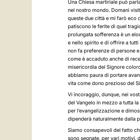
Una Chiesa martiriale può parla
nel nostro mondo. Domani visi
queste due città e mi farò eco 
patiscono le ferite di quel trag
prolungata sofferenza è un elo
e nello spirito e di offrire a tu
non fa preferenze di persone e
come è accaduto anche di recent
misericordia del Signore coloro 
abbiamo paura di portare avanti
vita come dono prezioso del S
Vi incoraggio, dunque, nei vost
del Vangelo in mezzo a tutta l
per l’evangelizzazione e dimostr
dipenderà naturalmente dalla p
Siamo consapevoli del fatto che
sono segnate, per vari motivi, d