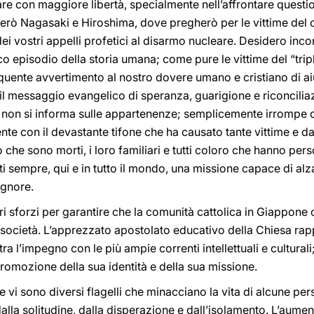
re con maggiore libertà, specialmente nell’affrontare question
terò Nagasaki e Hiroshima, dove pregherò per le vittime del
dei vostri appelli profetici al disarmo nucleare. Desidero inc
ico episodio della storia umana; come pure le vittime del “tripl
quente avvertimento al nostro dovere umano e cristiano di ai
tti il ​​messaggio evangelico di speranza, guarigione e riconcil
 non si informa sulle appartenenze; semplicemente irrompe co
e con il devastante tifone che ha causato tante vittime e dan
che sono morti, i loro familiari e tutti coloro che hanno perso
 sempre, qui e in tutto il mondo, una missione capace di alz
ignore.
ri sforzi per garantire che la comunità cattolica in Giappone
a società. L’apprezzato apostolato educativo della Chiesa ra
a l’impegno con le più ampie correnti intellettuali e culturali;
romozione della sua identità e della sua missione.
 vi sono diversi flagelli che minacciano la vita di alcune pe
alla solitudine, dalla disperazione e dall’isolamento. L’aumen