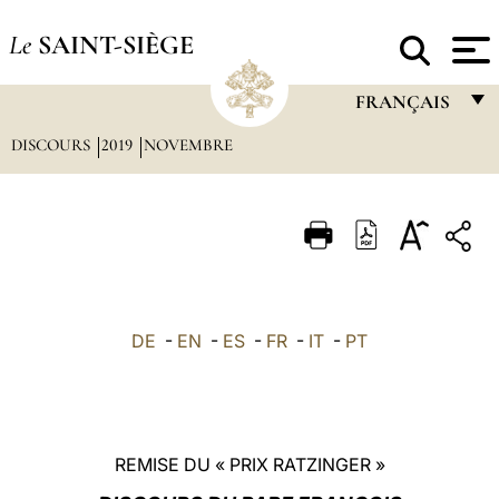
Le
SAINT-SIÈGE
FRANÇAIS
DISCOURS
2019
NOVEMBRE
FRANÇAIS
ENGLISH
ITALIANO
PORTUGUÊS
ESPAÑOL
DE
-
EN
-
ES
-
FR
-
IT
-
PT
DEUTSCH
POLSKI
العربيّة
REMISE DU « PRIX RATZINGER »
中文