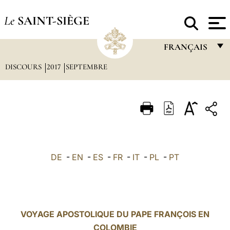
Le
SAINT-SIÈGE
FRANÇAIS
DISCOURS
2017
SEPTEMBRE
FRANÇAIS
ENGLISH
ITALIANO
PORTUGUÊS
ESPAÑOL
DE
-
EN
-
ES
-
FR
-
IT
-
PL
-
PT
DEUTSCH
POLSKI
العربيّة
VOYAGE APOSTOLIQUE DU PAPE FRANÇOIS EN
COLOMBIE
中文