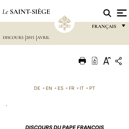
Le
SAINT-SIÈGE
FRANÇAIS
DISCOURS
2015
AVRIL
FRANÇAIS
ENGLISH
ITALIANO
PORTUGUÊS
ESPAÑOL
DE
-
EN
-
ES
-
FR
-
IT
-
PT
DEUTSCH
.
POLSKI
العربيّة
DISCOURS DU PAPE FRANÇOIS
中文