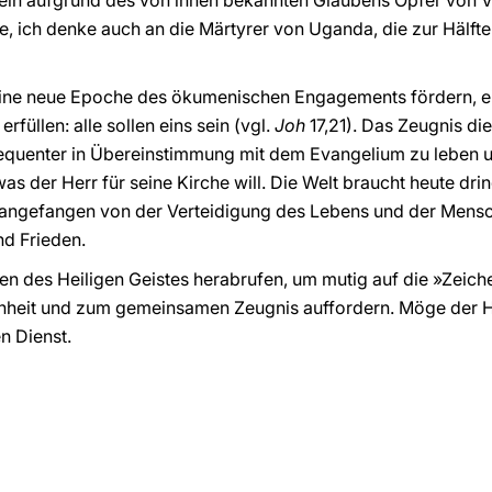
allein aufgrund des von ihnen bekannten Glaubens Opfer von
le, ich denke auch an die Märtyrer von Uganda, die zur Hälft
 eine neue Epoche des ökumenischen Engagements fördern, ei
rfüllen: alle sollen eins sein (vgl.
Joh
17,21). Das Zeugnis di
equenter in Übereinstimmung mit dem Evangelium zu leben 
was der Herr für seine Kirche will. Die Welt braucht heute 
, angefangen von der Verteidigung des Lebens und der Mensc
nd Frieden.
n des Heiligen Geistes herabrufen, um mutig auf die »Zeiche
inheit und zum gemeinsamen Zeugnis auffordern. Möge der Heil
en Dienst.