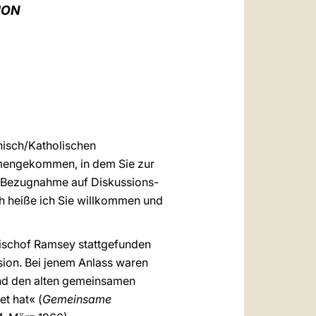
العربيّة
ION
中文
LATINE
anisch/Katholischen
mmengekommen, in dem Sie zur
r Bezugnahme auf Diskussions-
ch heiße ich Sie willkommen und
zbischof Ramsey stattgefunden
sion. Bei jenem Anlass waren
und den alten gemeinsamen
et hat« (
Gemeinsame