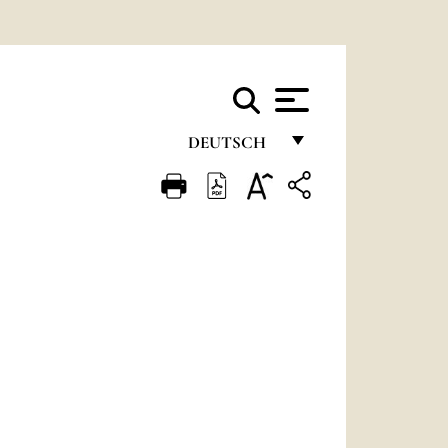
DEUTSCH
FRANÇAIS
ENGLISH
ITALIANO
PORTUGUÊS
ESPAÑOL
DEUTSCH
POLSKI