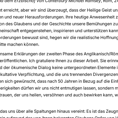
 und dem Erzbischof von Canterbury Michael Ramsey
, Rom, 2
t erreicht, aber wir sind überzeugt, dass der Heilige Geist un
ten und neuer Herausforderungen. Ihre heutige Anwesenheit z
ion des Glaubens und der Geschichte unsere Bemühungen z
meinschaft entgegenstehen, inspirieren und unterstützen kan
rderungen bewusst sind, hegen wir die realistische Hoffnung
itte machen können.
insame Erklärungen der zweiten Phase des Anglikanisch/Röm
fentlichen. Ich gratuliere Ihnen zu dieser Arbeit. Sie erinn
 der ökumenische Dialog keine untergeordneten Elemente i
fakultative Verpflichtung, und die uns trennenden Divergenzen
n sich gewünscht, dass nach 50 Jahren in Bezug auf die Einhe
rigkeiten dürfen wir uns nicht entmutigen lassen, sondern 
rtrauen, der uns heilen, versöhnen und auch bewirken kann,
, das uns über alle Spaltungen hinaus vereint: Es ist das Zeu