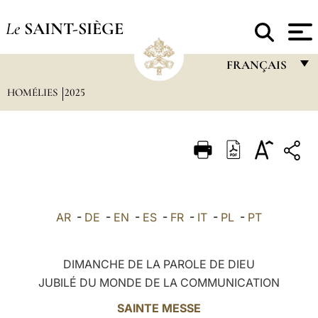
Le
SAINT-SIÈGE
FRANÇAIS
HOMÉLIES
2025
FRANÇAIS
ENGLISH
ITALIANO
PORTUGUÊS
ESPAÑOL
AR
-
DE
-
EN
-
ES
-
FR
-
IT
-
PL
-
PT
DEUTSCH
POLSKI
DIMANCHE DE LA PAROLE DE DIEU
JUBILÉ DU MONDE DE LA COMMUNICATION
العربيّة
SAINTE MESSE
中文