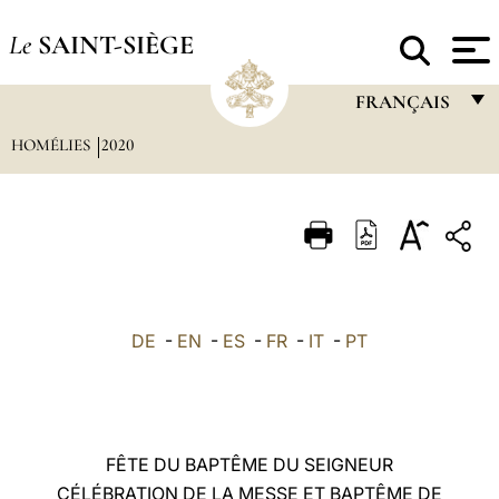
Le
SAINT-SIÈGE
FRANÇAIS
HOMÉLIES
2020
FRANÇAIS
ENGLISH
ITALIANO
PORTUGUÊS
ESPAÑOL
DE
-
EN
-
ES
-
FR
-
IT
-
PT
DEUTSCH
POLSKI
العربيّة
FÊTE DU BAPTÊME DU SEIGNEUR
CÉLÉBRATION DE LA MESSE ET BAPTÊME DE
中文