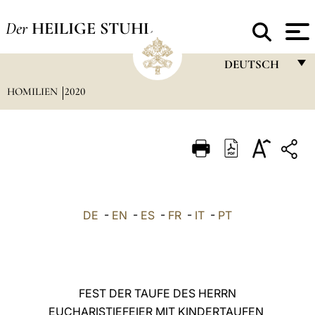
Der
HEILIGE STUHL
DEUTSCH
HOMILIEN
2020
FRANÇAIS
ENGLISH
ITALIANO
PORTUGUÊS
ESPAÑOL
DE
-
EN
-
ES
-
FR
-
IT
-
PT
DEUTSCH
POLSKI
العربيّة
FEST DER TAUFE DES HERRN
EUCHARISTIEFEIER MIT KINDERTAUFEN
中文