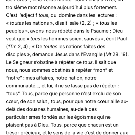
troisième mot résonne aujourd’hui plus fortement.
C’est l’adjectif
tous
, qui domine dans les lectures :
«
toutes
les nations », disait Isaïe (2, 2) ; «
tous
les
peuples », avons-nous répété dans le Psaume ; Dieu
veut que «
tous
les hommes soient sauvés », écrit Paul
(
1Tm
2, 4) ; « De
toutes
les nations faites des
disciples », demande Jésus dans l’Evangile (
Mt
28, 19).
Le Seigneur s’obstine à répéter ce
tous
. Il sait que
nous, nous sommes obstinés à répéter “mon” et
“notre” : mes affaires, notre nation, notre
communauté…, et lui, il ne se lasse pas de répéter :
“tous”. Tous, parce que personne n’est exclu de son
cœur, de son salut ; tous, pour que notre cœur aille au-
delà des douanes humaines, au-delà des
particularismes fondés sur les égoïsmes qui ne
plaisent pas à Dieu. Tous, parce que chacun est un
trésor précieux, et le sens de la vie c’est de donner aux