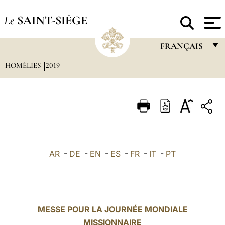
Le
SAINT-SIÈGE
FRANÇAIS
HOMÉLIES
2019
FRANÇAIS
ENGLISH
ITALIANO
PORTUGUÊS
ESPAÑOL
AR
-
DE
-
EN
-
ES
-
FR
-
IT
-
PT
DEUTSCH
POLSKI
العربيّة
MESSE POUR LA JOURNÉE MONDIALE
MISSIONNAIRE
中文