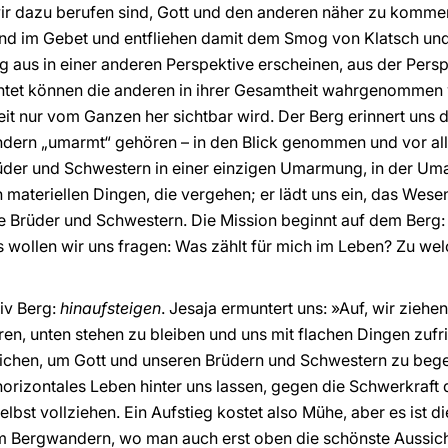
ir dazu berufen sind, Gott und den anderen näher zu kommen
nd im Gebet und entfliehen damit dem Smog von Klatsch und
 aus in einer anderen Perspektive erscheinen, aus der Perspe
chtet können die anderen in ihrer Gesamtheit wahrgenommen
t nur vom Ganzen her sichtbar wird. Der Berg erinnert uns 
sondern „umarmt“ gehören – in den Blick genommen und vor a
rüder und Schwestern in einer einzigen Umarmung, in der U
n materiellen Dingen, die vergehen; er lädt uns ein, das Wes
re Brüder und Schwestern. Die Mission beginnt auf dem Berg:
 wollen wir uns fragen: Was zählt für mich im Leben? Zu wel
tiv Berg:
hinaufsteigen
. Jesaja ermuntert uns: »Auf, wir zieh
oren, unten stehen zu bleiben und uns mit flachen Dingen zufr
ichen, um Gott und unseren Brüdern und Schwestern zu beg
horizontales Leben hinter uns lassen, gegen die Schwerkraf
st vollziehen. Ein Aufstieg kostet also Mühe, aber es ist die
im Bergwandern, wo man auch erst oben die schönste Aussich