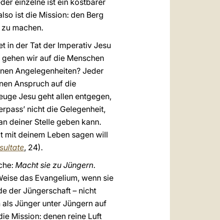
eder einzelne ist ein kostbarer
so ist die Mission: den Berg
k zu machen.
tet in der Tat der Imperativ Jesu
– gehen wir auf die Menschen
genen Angelegenheiten? Jeder
inen Anspruch auf die
euge Jesu geht allen entgegen,
erpass’ nicht die Gelegenheit,
an deiner Stelle geben kann.
lt mit deinem Leben sagen will
sultate
, 24).
ache:
Macht sie zu Jüngern
.
 Weise das Evangelium, wenn sie
de der Jüngerschaft – nicht
 als Jünger unter Jüngern auf
die Mission: denen reine Luft