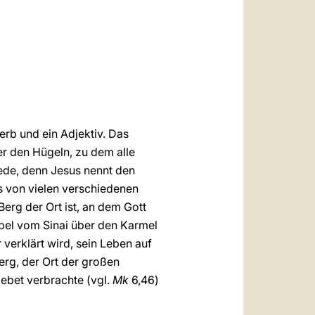
العربيّة
中文
LATINE
erb und ein Adjektiv. Das
er den Hügeln, zu dem alle
ede, denn Jesus nennt den
as von vielen verschiedenen
Berg der Ort ist, an dem Gott
ibel vom Sinai über den Karmel
verklärt wird, sein Leben auf
rg, der Ort der großen
ebet verbrachte (vgl.
Mk
6,46)