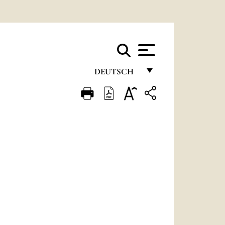
DEUTSCH
FRANÇAIS
ENGLISH
ITALIANO
PORTUGUÊS
ESPAÑOL
DEUTSCH
POLSKI