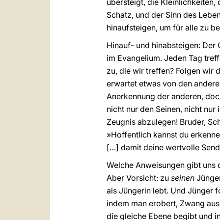
übersteigt, die Kleinlichkeiten,
Schatz, und der Sinn des Leben
hinaufsteigen, um für alle zu 
Hinauf- und hinabsteigen: Der 
im Evangelium. Jeden Tag treff
zu, die wir treffen? Folgen wi
erwartet etwas von den andere
Anerkennung der anderen, doch 
nicht nur den Seinen, nicht nur
Zeugnis abzulegen! Bruder, Sch
»Hoffentlich kannst du erkennen
[…] damit deine wertvolle Send
Welche Anweisungen gibt uns de
Aber Vorsicht: zu
seinen
Jünger
als Jüngerin lebt. Und Jünger 
indem man erobert, Zwang aus
die gleiche Ebene begibt und in