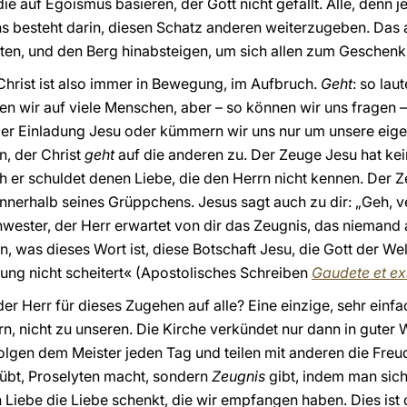
 die auf Egoismus basieren, der Gott nicht gefällt. Alle, denn j
s besteht darin, diesen Schatz anderen weiterzugeben. Das al
beten, und den Berg hinabsteigen, um sich allen zum Geschen
Christ ist also immer in Bewegung, im Aufbruch.
Geht
: so lau
en wir auf viele Menschen, aber – so können wir uns fragen 
r der Einladung Jesu oder kümmern wir uns nur um unsere ei
n, der Christ
geht
auf die anderen zu. Der Zeuge Jesu hat ke
er schuldet denen Liebe, die den Herrn nicht kennen. Der Z
 innerhalb seines Grüppchens. Jesus sagt auch zu dir: „Geh, v
wester, der Herr erwartet von dir das Zeugnis, das niemand 
, was dieses Wort ist, diese Botschaft Jesu, die Gott der We
ung nicht scheitert« (Apostolisches Schreiben
Gaudete et ex
r Herr für dieses Zugehen auf alle? Eine einzige, sehr einf
n, nicht zu unseren. Die Kirche verkündet nur dann in guter
folgen dem Meister jeden Tag und teilen mit anderen die Freu
übt, Proselyten macht, sondern
Zeugnis
gibt, indem man sich
 Liebe die Liebe schenkt, die wir empfangen haben. Dies ist 