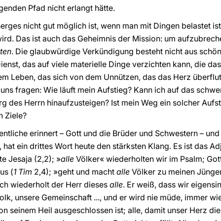
genden Pfad nicht erlangt hätte.
rges nicht gut möglich ist, wenn man mit Dingen belastet i
wird. Das ist auch das Geheimnis der Mission: um aufzubrec
ten
. Die glaubwürdige Verkündigung besteht nicht aus schö
nst, das auf viele materielle Dinge verzichten kann, die das 
m Leben, das sich von dem Unnützen, das das Herz überflutet
 uns fragen: Wie läuft mein Aufstieg? Kann ich auf das schw
rg des Herrn hinaufzusteigen? Ist mein Weg ein solcher Aufst
n Ziele?
tliche erinnert – Gott und die Brüder und Schwestern – und
 hat ein drittes Wort heute den stärksten Klang. Es ist das Ad
e Jesaja (2,2); »
alle
Völker« wiederholten wir im Psalm; Gott
us (
1 Tim
2,4); »geht und macht
alle
Völker zu meinen Jünger
ich wiederholt der Herr dieses
alle
. Er weiß, dass wir eigensi
lk, unsere Gemeinschaft ..., und er wird nie müde, immer wied
 seinem Heil ausgeschlossen ist; alle, damit unser Herz di