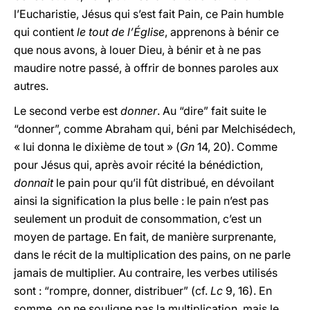
l’Eucharistie, Jésus qui s’est fait Pain, ce Pain humble
qui contient
le tout de l’Église
, apprenons à bénir ce
que nous avons, à louer Dieu, à bénir et à ne pas
maudire notre passé, à offrir de bonnes paroles aux
autres.
Le second verbe est
donner
. Au “dire” fait suite le
“donner”, comme Abraham qui, béni par Melchisédech,
« lui donna le dixième de tout » (
Gn
14, 20). Comme
pour Jésus qui, après avoir récité la bénédiction,
donnait
le pain pour qu’il fût distribué, en dévoilant
ainsi la signification la plus belle : le pain n’est pas
seulement un produit de consommation, c’est un
moyen de partage. En fait, de manière surprenante,
dans le récit de la multiplication des pains, on ne parle
jamais de multiplier. Au contraire, les verbes utilisés
sont : “rompre, donner, distribuer” (cf.
Lc
9, 16). En
somme, on ne souligne pas la multiplication, mais le