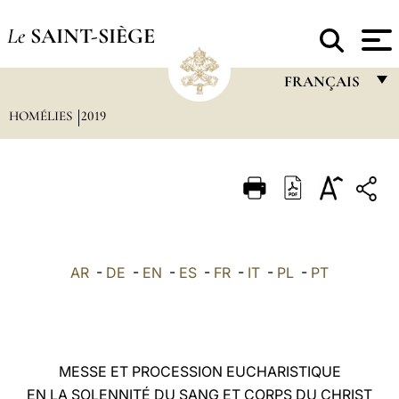
Le
SAINT-SIÈGE
FRANÇAIS
HOMÉLIES
2019
FRANÇAIS
ENGLISH
ITALIANO
PORTUGUÊS
ESPAÑOL
AR
-
DE
-
EN
-
ES
-
FR
-
IT
-
PL
-
PT
DEUTSCH
POLSKI
العربيّة
MESSE ET PROCESSION EUCHARISTIQUE
EN LA SOLENNITÉ DU SANG ET CORPS DU CHRIST
中文