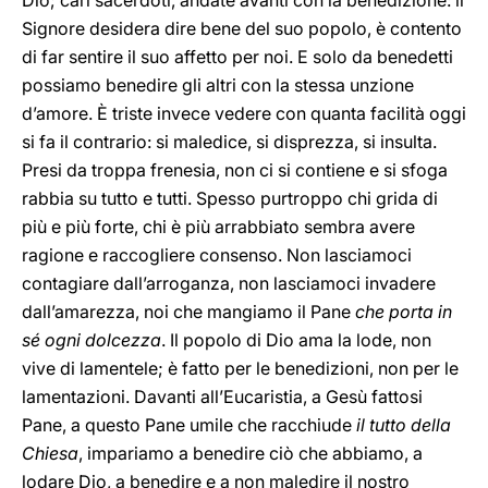
Dio; cari sacerdoti, andate avanti con la benedizione: il
Signore desidera dire bene del suo popolo, è contento
di far sentire il suo affetto per noi. E solo da benedetti
possiamo benedire gli altri con la stessa unzione
d’amore. È triste invece vedere con quanta facilità oggi
si fa il contrario: si maledice, si disprezza, si insulta.
Presi da troppa frenesia, non ci si contiene e si sfoga
rabbia su tutto e tutti. Spesso purtroppo chi grida di
più e più forte, chi è più arrabbiato sembra avere
ragione e raccogliere consenso. Non lasciamoci
contagiare dall’arroganza, non lasciamoci invadere
dall’amarezza, noi che mangiamo il Pane
che porta in
sé ogni dolcezza
. Il popolo di Dio ama la lode, non
vive di lamentele; è fatto per le benedizioni, non per le
lamentazioni. Davanti all’Eucaristia, a Gesù fattosi
Pane, a questo Pane umile che racchiude
il tutto della
Chiesa
, impariamo a benedire ciò che abbiamo, a
lodare Dio, a benedire e a non maledire il nostro