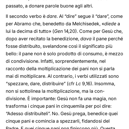
passato, a donare parole buone agli altri.
Il secondo verbo è
dare.
Al “dire” segue il “dare”, come
per Abramo che, benedetto da Melchisedek, «
diede
a
lui la decima di tutto» (
Gen
14,20). Come per Gesù che,
dopo aver recitato la benedizione,
dava
il pane perché
fosse distribuito, svelandone così il significato più
bello: il pane non è solo prodotto di consumo, è mezzo
di condivisione. Infatti, sorprendentemente, nel
racconto della moltiplicazione dei pani non si parla
mai di moltiplicare. Al contrario, i verbi utilizzati sono
“spezzare, dare, distribuire” (cfr
Lc
9,16). Insomma,
non si sottolinea la moltiplicazione, ma la con-
divisione. È importante: Gesù non fa una magia, non
trasforma i cinque pani in cinquemila per poi dire:
“Adesso distribuiteli”. No. Gesù prega, benedice quei
cinque pani e comincia a spezzarli, fidandosi del
Padre. E quei cinque pani non finiscono più. Questa