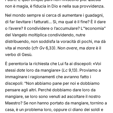
non è magia, è fiducia in Dio e nella sua provvidenza.
Nel mondo sempre si cerca di aumentare i guadagni,
di far lievitare i fatturati… Sì, ma qual è il fine? È il dare
o l’avere? Il condividere o l’accumulare? L’“economia”
del Vangelo moltiplica condividendo, nutre
distribuendo, non soddisfa la voracità di pochi, ma dà
vita al mondo (cfr
Gv
6,33). Non
avere
, ma
dare
è il
verbo di Gesù.
È perentoria la richiesta che Lui fa ai discepoli: «Voi
stessi
date
loro da mangiare» (
Lc
9,13). Proviamo a
immaginare i ragionamenti che avranno fatto i
discepoli: “Non abbiamo pane per noi e dobbiamo
pensare agli altri. Perché dobbiamo dare loro da
mangiare, se loro sono venuti ad ascoltare il nostro
Maestro? Se non hanno portato da mangiare, tornino a
casa, è un problema loro, oppure ci diano dei soldi e