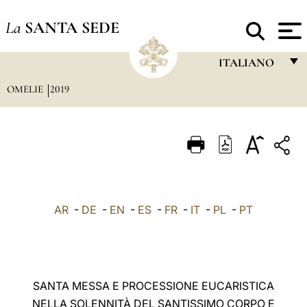
La
SANTA SEDE
ITALIANO
OMELIE
2019
FRANÇAIS
ENGLISH
ITALIANO
PORTUGUÊS
ESPAÑOL
AR
-
DE
-
EN
-
ES
-
FR
-
IT
-
PL
-
PT
DEUTSCH
POLSKI
العربيّة
SANTA MESSA E PROCESSIONE EUCARISTICA
NELLA SOLENNITÀ DEL SANTISSIMO CORPO E
中文