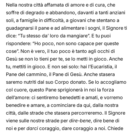
Nella nostra città affamata di amore e di cura, che
soffre di degrado e abbandono, davanti a tanti anziani
soli, a famiglie in difficoltà, a giovani che stentano a
guadagnarsi il pane e ad alimentare i sogni, il Signore ti
dice: “Tu stesso da’ loro da mangiare”. E tu puoi
rispondere: “Ho poco, non sono capace per queste
cose”. Non è vero, il tuo poco è tanto agli occhi di
Gesù se non lo tieni per te, se lo metti in gioco. Anche
tu, mettiti in gioco. E non sei solo: hai l’Eucaristia, il
Pane del cammino, il Pane di Gesù. Anche stasera
saremo nutriti dal suo Corpo donato. Se lo accogliamo
col cuore, questo Pane sprigionerà in noi la forza
dell’amore: ci sentiremo benedetti e amati, e vorremo
benedire e amare, a cominciare da qui, dalla nostra
città, dalle strade che stasera percorreremo. Il Signore
viene sulle nostre strade per
dire-bene
, dire bene di
noi e per
darci
coraggio, dare coraggio a noi. Chiede