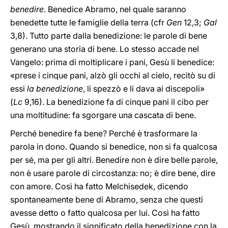
benedire
. Benedice Abramo, nel quale saranno
benedette tutte le famiglie della terra (cfr
Gen
12,3;
Gal
3,8). Tutto parte dalla benedizione: le parole di bene
generano una storia di bene. Lo stesso accade nel
Vangelo: prima di moltiplicare i pani, Gesù li benedice:
«prese i cinque pani, alzò gli occhi al cielo, recitò su di
essi
la benedizione
, li spezzò e li dava ai discepoli»
(
Lc
9,16). La benedizione fa di cinque pani il cibo per
una moltitudine: fa sgorgare una cascata di bene.
Perché benedire fa bene? Perché è trasformare la
parola in dono. Quando si benedice, non si fa qualcosa
per sé, ma per gli altri. Benedire non è dire belle parole,
non è usare parole di circostanza: no; è dire bene, dire
con amore. Così ha fatto Melchisedek, dicendo
spontaneamente bene di Abramo, senza che questi
avesse detto o fatto qualcosa per lui. Così ha fatto
Gesù, mostrando il significato della benedizione con la