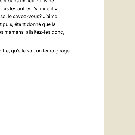
ent dans un lieu qu’ils ne
is les autres l’« imitent »...
hose, le savez-vous? J’aime
t puis, étant donné que la
les mamans, allaitez-les donc,
oître, qu’elle soit un témoignage