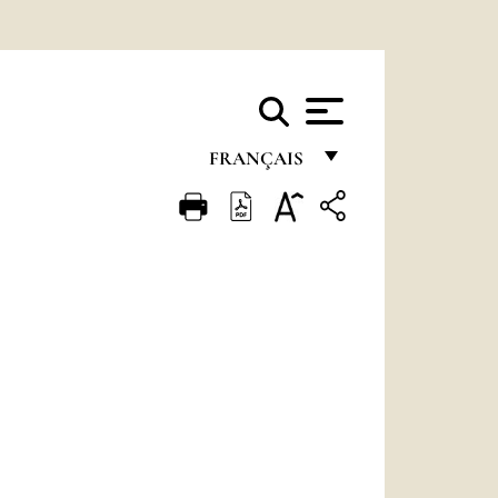
FRANÇAIS
FRANÇAIS
ENGLISH
ITALIANO
PORTUGUÊS
ESPAÑOL
DEUTSCH
POLSKI