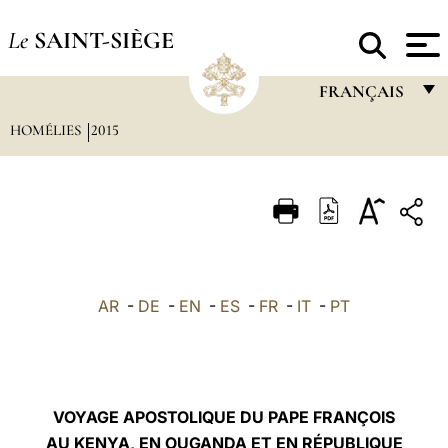
Le
SAINT-SIÈGE
FRANÇAIS
HOMÉLIES
2015
FRANÇAIS
ENGLISH
ITALIANO
PORTUGUÊS
ESPAÑOL
AR
-
DE
-
EN
-
ES
-
FR
-
IT
-
PT
DEUTSCH
POLSKI
العربيّة
VOYAGE APOSTOLIQUE DU PAPE FRANÇOIS
AU KENYA, EN OUGANDA ET EN RÉPUBLIQUE
中文