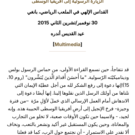
الزيارة الرسولية إلى أفريقيا الوسطى
LATINE
القداس الإلهي في الملعب الرياضي، بانغي
30 نوفمبر/تشرين الثاني 2015
عيد القديس أندره
[
Multimedia
]
قد نتفاجأ، حين نسمع القراءة الأولى، من حماس الرسول بولس
وديناميكيّته الرّسولية. "ما أَحسَنَ أَقدامَ الَّذينَ يُبَشِّرون" (روم 10،
15)!إنها دعوة إلى رفع الشكر لله من أجل عطيّة الإيمان التي
نلناها من أولئك الرسل الذين نقلوها إلينا. إنها أيضًا دعوة إلى
الاندهاش أمام العمل الإرسالي الذي حَملَ لأوّلِ مرّة –من فترة
وجيزة- فرحَ الإنجيل إلى أرضِ أفريقيا الوسطى الحبيبة هذه. وإنه
لجيد، - ولاسيما حين تكون الأوقات صعبة، لا تخلو من التجارب
والمعاناة، وحين يكون المستقبل غير أكيد ونشعر بالتعب، ونخاف
ألا نقدر على الاستمرار - أن نجتمع حول الرب، كما قد فعلنا