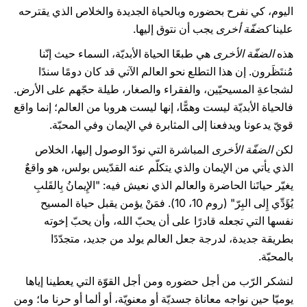
اليوم، كي نفرح بحضوره وبالحياة الجديدة والخلاص الذي يقترحه
علينا
كضفّة أخرى
يجب أن نتوق إليها.
هذه
الضفّة الأخرى
هي طبعًا الحياة الأبديّة، السماء حيث إنّنا
مُنتَظَرون. إن هذا التطلع نحو العالم الآتي قد كان دومًا سندًا
لشجاعةِ المسيحيّين، والفقراء والصغار، طيلة حجّهم على الأرض.
فالحياة الأبديّة ليست وهمًّا، إنها ليست هروبا من العالم؛ إنما واقع
قويّ يدعونا ويدفعنا إلى المثابرة في الإيمان وفي المحبّة.
لكن
الضفّة الأخرى
المباشرة التي نودّ الوصول إليها، الخلاص
الذي يأتي من الإيمان والذي يتكلّم عنه القدّيس بولس، هو واقعٌ
يغيّر حياتَنا الحاضرة والعالم الذي نعيش فيه: "الإِيمانُ بِالقَلبِ
يُؤَدِّي إِلى البِرّ" (روم 10، 10). فمَنْ يؤمن يقبل حياة المسيح
نفسها التي تجعله قادرًا على أن يحبّ الله، وأن يحبّ إخوته
بطريقة جديدة، لدرجة جعل العالم يولد من جديد، متجدّدًا
بالمحبّة.
لنشكر الرّب من أجل حضوره ومن أجل القوّة التي يعطينا إياها
يوميّا حين نواجه معاناة جسديّة أو معنويّة، أو ألما أو حرنا ما؛ ومن