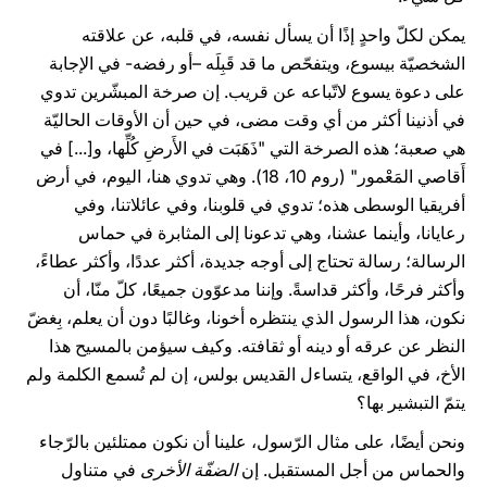
يمكن لكلّ واحدٍ إذًا أن يسأل نفسه، في قلبه، عن علاقته
الشخصيّة بيسوع، ويتفحّص ما قد قَبِلَه –أو رفضه- في الإجابة
على دعوة يسوع لاتّباعه عن قريب. إن صرخة المبشّرين تدوي
في أذنينا أكثر من أي وقت مضى، في حين أن الأوقات الحاليّة
هي صعبة؛ هذه الصرخة التي "ذَهَبَت في الأَرضِ كُلِّها، و[...] في
أَقاصي المَعْمور" (روم 10، 18). وهي تدوي هنا، اليوم، في أرض
أفريقيا الوسطى هذه؛ تدوي في قلوبنا، وفي عائلاتنا، وفي
رعايانا، وأينما عشنا، وهي تدعونا إلى المثابرة في حماس
الرسالة؛ رسالة تحتاج إلى أوجه جديدة، أكثر عددًا، وأكثر عطاءً،
وأكثر فرحًا، وأكثر قداسةً. وإننا مدعوّون جميعًا، كلّ منّا، أن
نكون، هذا الرسول الذي ينتظره أخونا، وغالبًا دون أن يعلم، بِغضّ
النظر عن عرقه أو دينه أو ثقافته. وكيف سيؤمن بالمسيح هذا
الأخ، في الواقع، يتساءل القديس بولس، إن لم تُسمع الكلمة ولم
يتمّ التبشير بها؟
ونحن أيضًا، على مثال الرّسول، علينا أن نكون ممتلئين بالرّجاء
والحماس من أجل المستقبل. إن
الضفّة الأخرى
في متناول