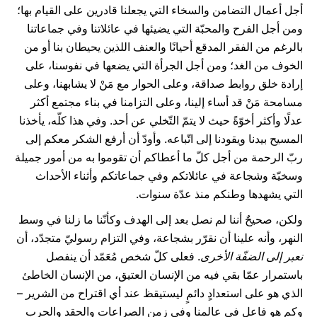
أجل أعمال التضامن والسخاء التي يجعلنا قادرين على القيام بها؛
ومن أجل الفرح والمحبّة التي يضيئها في عائلاتنا وفي جماعاتنا
بالرغم من الفقر المدقع أحيانًا والعنف اللذين يحيطان بنا أو من
الخوف من الغد؛ ومن أجل الجرأة التي يضعها في نفوسنا، على
إرادة خلق روابط صداقة، وعلى الحوار مع مَنْ لا يشابهنا، وعلى
مسامحة مَنْ قد أساء إلينا، وعلى التزامنا في بناء مجتمع أكثر
عدلًا وأكثر أخوّةً حيث لا يتمّ التّخلي عن أحد. وفي هذا كلّه، يأخذنا
المسيح بيدنا ويقودنا إلى اتّباعه. وأودّ أن أرفع الشكر معكم إلى
ربّ الرحمة من أجل كلّ ما أعطاكم أن تقوموا به من أمور جميلة
وسخيّة وشجاعة في عائلاتكم وفي جماعاتكم وأثناء الأحداث
التي يشهدها وطنكم منذ عدّة سنوات.
ولكن، صحيحٌ أننا لم نصل بعد إلى الهدف وكأنّنا ما زلنا في وسط
النهر، وأنه علينا أن نقرّر بشجاعة، وفي التزام رسوليّ متجدّد، أن
نعبر إلى الضفّة الأخرى
. فعلى كلّ شخص مُعَمّد أن ينفصل
باستمرار عمّا بقي فيه من الإنسان العتيق، من الإنسان الخاطئ
الذي هو على استعدادٍ دائمٍ ليستيقظ عند أي اقتراح من الشرير –
وكم هو فاعل في عالمنا وفي زمن الصراعات والحقد والحرب