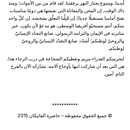
أيدينا، ويسوع يجتاز النهر برفقتنا. لقد قام من بين الأموات؛ ومنذ
ذاك الوقت، إن المحن والمعاناة التي نعيشها هي دومًا مناسبات
تفتح أمامنا مستقبلًا جديدًا، إن قَبِلْنا التعلّق بشخصه. إن كلّ واحد
منكم، أنتم مسيحيّو أفريقيا الوسطى، هو مدعوّ لأن يكون، عبر
مثابرته في الإيمان والتزامه الرسولي، صانع التجدّد الإنسانيّ
والروحيّ لوطنكم؛ أشدّد: صانعَ التجدّد الإنسانيّ والروحيّ
لوطنكم.
لتحرسكم العذراء مريم وتعطيكم الشجاعة في درب الرجاء هذا،
هي التي بعد أن شاركت ابنها بأوجاع آلامه، تشاركه الآن بالفرح
التام. آمين.
***********
© جميع الحقوق محفوظة – حاضرة الفاتيكان 2015