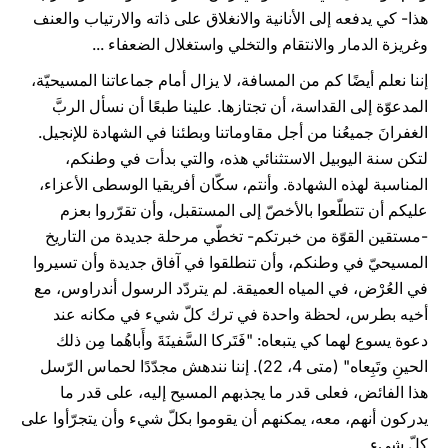
هذا- كي يدفعه إلى الأنانية والانغلاق على ذاته والارتياب والعنف
وغريزة الدمار والانتقام والتخلي واستغلال الضعفاء ...
إننا نعلم أيضًا كم من المسافة، لا يزال أمام جماعاتنا المسيحيّة،
المدعوّة إلى القداسة، أن تجتازها. علينا طبعًا أن نسأل الربَّ
الغفرانَ جميعُنا من أجل مقاوماتنا وبطئنا في الشهادة للإنجيل.
لتكن سنة اليوبيل الاستثنائي هذه، والتي بدأت في وطنكم،
المناسبة لهذه الشهادة. وأنتم، سكّان أفريقيا الوسطى الأعزاء،
عليكم أن تتطلّعوا بالأخصّ إلى المستقبل، وأن تقرّروا بعزم
-مستقين القوّة من خبرتكم- تخطّي مرحلة جديدة من التاريخ
المسيحيّ في وطنكم، وأن تنطلقوا في آفاق جديدة وأن تسيروا
في العُرْض، في المياه العميقة. لم يتردّد الرسول أندراوس، مع
أخيه بطرس، لحظة واحدة في ترك كلّ شيء في مكانه عند
دعوة يسوع لهما كي يتبعاه: "فَتَركا السَّفينَةَ وأَباهُما مِن ذلك
الحينِ وتَبِعاه" (متى 4، 22). إننا نندهش مجدّدًا لحماس الرّسل
هذا الفائض، فعلى قدر ما يجذبهم المسيح إليه، على قدر ما
يدركون أنهم، معه، يمكنهم أن يقوموا بكلّ شيء وأن يتجرّأوا على
كلّ شيء.