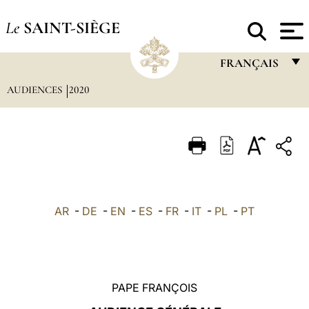
Le
SAINT-SIÈGE
FRANÇAIS
AUDIENCES
2020
FRANÇAIS
ENGLISH
ITALIANO
PORTUGUÊS
ESPAÑOL
AR
-
DE
-
EN
-
ES
-
FR
-
IT
-
PL
-
PT
DEUTSCH
POLSKI
العربيّة
PAPE FRANÇOIS
中文