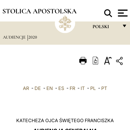
STOLICA APOSTOLSKA
POLSKI
AUDIENCJE
2020
FRANÇAIS
ENGLISH
ITALIANO
PORTUGUÊS
ESPAÑOL
AR
-
DE
-
EN
-
ES
-
FR
-
IT
-
PL
-
PT
DEUTSCH
POLSKI
العربيّة
KATECHEZA OJCA ŚWIĘTEGO FRANCISZKA
中文