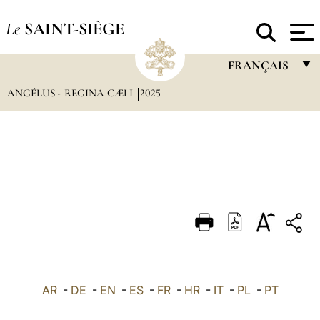
Le
SAINT-SIÈGE
FRANÇAIS
ANGÉLUS - REGINA CÆLI
2025
FRANÇAIS
ENGLISH
ITALIANO
PORTUGUÊS
ESPAÑOL
DEUTSCH
POLSKI
العربيّة
AR
-
DE
-
EN
-
ES
-
FR
-
HR
-
IT
-
PL
-
PT
中文