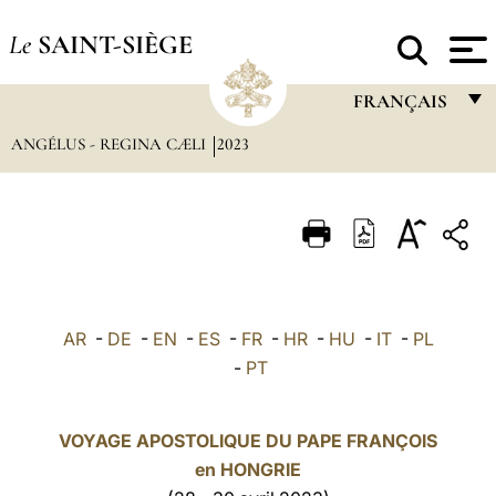
Le
SAINT-SIÈGE
FRANÇAIS
ANGÉLUS - REGINA CÆLI
2023
FRANÇAIS
ENGLISH
ITALIANO
PORTUGUÊS
ESPAÑOL
AR
-
DE
-
EN
-
ES
-
FR
-
HR
-
HU
-
IT
-
PL
DEUTSCH
-
PT
POLSKI
VOYAGE APOSTOLIQUE DU PAPE FRANÇOIS
العربيّة
en HONGRIE
中文