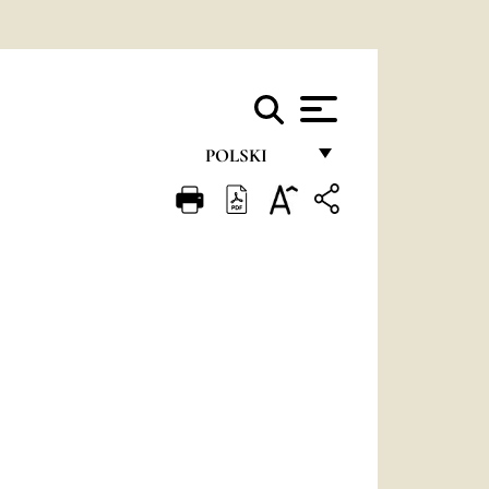
POLSKI
FRANÇAIS
ENGLISH
ITALIANO
PORTUGUÊS
ESPAÑOL
DEUTSCH
POLSKI