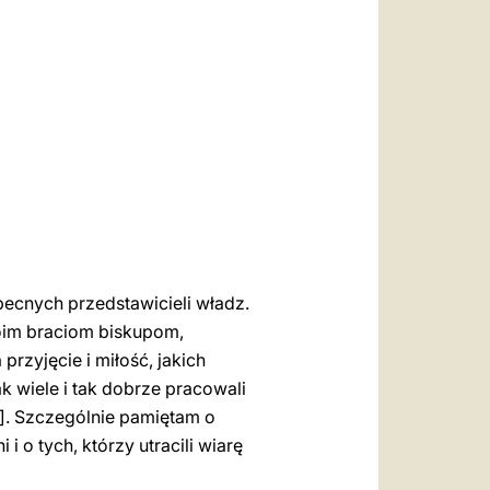
العربيّة
中文
LATINE
becnych przedstawicieli władz.
moim braciom biskupom,
yjęcie i miłość, jakich
ak wiele i tak dobrze pracowali
ć]. Szczególnie pamiętam o
 i o tych, którzy utracili wiarę