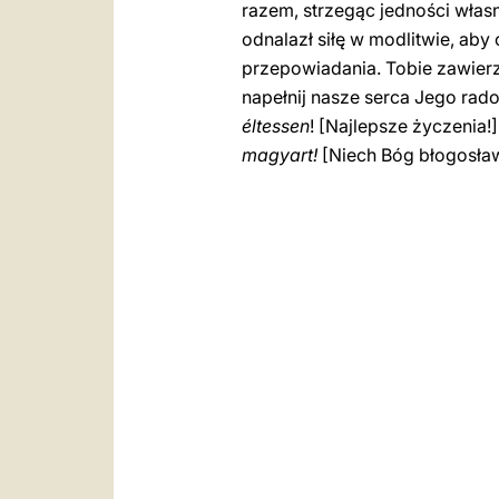
razem, strzegąc jedności własn
odnalazł siłę w modlitwie, ab
przepowiadania. Tobie zawierz
napełnij nasze serca Jego rado
éltessen
! [Najlepsze życzenia!
magyart!
[Niech Bóg błogosła