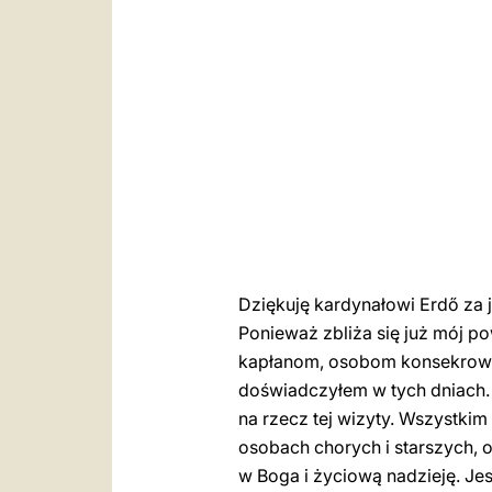
Dziękuję kardynałowi Erdő za 
Ponieważ zbliża się już mój 
kapłanom, osobom konsekrowan
doświadczyłem w tych dniach. Dz
na rzecz tej wizyty. Wszystki
osobach chorych i starszych, o t
w Boga i życiową nadzieję. Jes