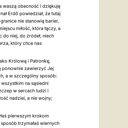
za waszą obecność i dziękuję
nał Erdő powiedział, że tutaj
granice nie stanowią barier,
iejscu miłość, która łączy, a
c do niej, do źródeł, niech
rza, który chce nas
ako Królową i Patronkę,
ę ponownie zawierzyć Jej
ch, a w szczególny sposób:
e wszystkim na sąsiedni
zczep w sercach ludzi i
ć nadziei, a nie wojny;
yłaś pierwszym krokom
en sposób trzymałaś wiernych