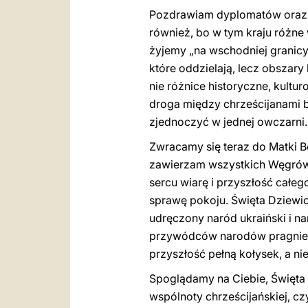
Pozdrawiam dyplomatów oraz br
również, bo w tym kraju różne w
żyjemy „na wschodniej granicy 
które oddzielają, lecz obszary
nie różnice historyczne, kultur
droga między chrześcijanami 
zjednoczyć w jednej owczarni.
Zwracamy się teraz do Matki B
zawierzam wszystkich Węgrów. 
sercu wiarę i przyszłość całe
sprawę pokoju. Święta Dziewico
udręczony naród ukraiński i na
przywódców narodów pragnieni
przyszłość pełną kołysek, a ni
Spoglądamy na Ciebie, Święta
wspólnoty chrześcijańskiej, cz