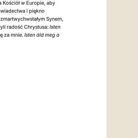
a Kościół w Europie, aby
świadectwa i piękno
oim zmartwychwstałym Synem,
zyli radość Chrystusa:
Isten
wę za mnie.
Isten áld meg a