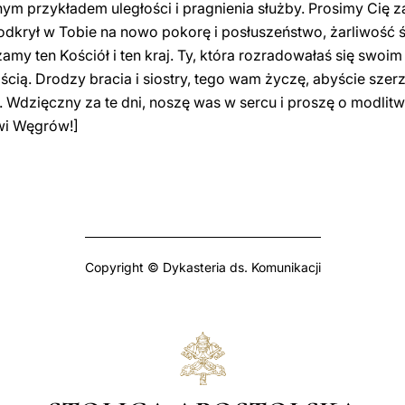
ym przykładem uległości i pragnienia służby. Prosimy Cię z
y odkrył w Tobie na nowo pokorę i posłuszeństwo, żarliwość 
amy ten Kościół i ten kraj. Ty, która rozradowałaś się sw
ścią. Drodzy bracia i siostry, tego wam życzę, abyście szer
]. Wdzięczny za te dni, noszę was w sercu i proszę o modlit
wi Węgrów!]
Copyright © Dykasteria ds. Komunikacji