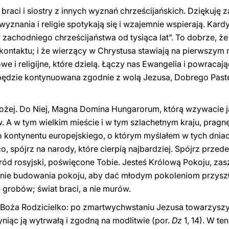
aci i siostry z innych wyznań chrześcijańskich. Dziękuję 
yznania i religie spotykają się i wzajemnie wspierają. Kardy
zachodniego chrześcijaństwa od tysiąca lat”. To dobrze, że 
 kontaktu; i że wierzący w Chrystusa stawiają na pierwszym m
owe i religijne, które dzielą. Łączy nas Ewangelia i powracają
będzie kontynuowana zgodnie z wolą Jezusa, Dobrego Paste
ożej. Do Niej, Magna Domina Hungarorum, którą wzywacie j
A w tym wielkim mieście i w tym szlachetnym kraju, pragn
go kontynentu europejskiego, o którym myślałem w tych dnia
, spójrz na narody, które cierpią najbardziej. Spójrz przed
ród rosyjski, poświęcone Tobie. Jesteś Królową Pokoju, zas
e budowania pokoju, aby dać młodym pokoleniom przyszłoś
e grobów; świat braci, a nie murów.
 Boża Rodzicielko: po zmartwychwstaniu Jezusa towarzysz
yniąc ją wytrwałą i zgodną na modlitwie (por.
Dz
1, 14). W t