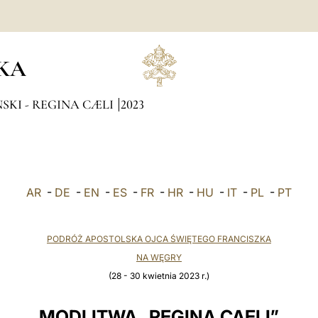
KA
SKI - REGINA CÆLI
2023
AR
-
DE
-
EN
-
ES
-
FR
-
HR
-
HU
-
IT
-
PL
-
PT
PODRÓŻ APOSTOLSKA OJCA ŚWIĘTEGO FRANCISZKA
NA WĘGRY
(28 - 30 kwietnia 2023 r.)
MODLITWA „REGINA CAELI”