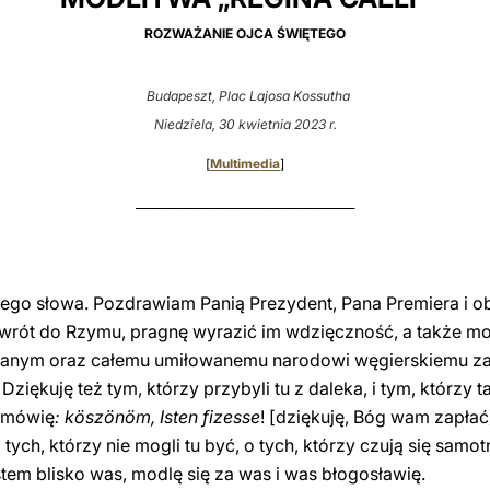
ROZWAŻANIE OJCA ŚWIĘTEGO
Budapeszt, Plac Lajosa Kossutha
Niedziela, 30 kwietnia 2023 r.
[
Multimedia
]
________________________________________
jego słowa. Pozdrawiam Panią Prezydent, Pana Premiera i o
powrót do Rzymu, pragnę wyrazić im wdzięczność, a także 
ym oraz całemu umiłowanemu narodowi węgierskiemu za prz
iękuję też tym, którzy przybyli tu z daleka, i tym, którzy t
m mówię
: köszönöm, Isten fizesse
! [dziękuję, Bóg wam zapła
ych, którzy nie mogli tu być, o tych, którzy czują się samotni
tem blisko was, modlę się za was i was błogosławię.