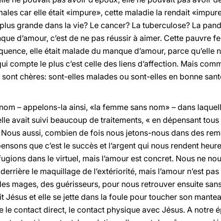
ales car elle était «impure», cette maladie la rendait «impure»
la plus grande dans la vie? Le cancer? La tuberculose? La pa
nque d’amour, c’est de ne pas réussir à aimer. Cette pauvre 
quence, elle était malade du manque d’amour, parce qu’elle 
 qui compte le plus c’est celle des liens d’affection. Mais c
sont chères: sont-elles malades ou sont-elles en bonne sant
 nom – appelons-la ainsi, «la femme sans nom» – dans laquel
’elle avait suivi beaucoup de traitements, « en dépensant tou
. Nous aussi, combien de fois nous jetons-nous dans des re
sons que c’est le succès et l’argent qui nous rendent heure
réfugions dans le virtuel, mais l’amour est concret. Nous ne n
rrière le maquillage de l’extériorité, mais l’amour n’est pa
es mages, des guérisseurs, pour nous retrouver ensuite san
sit Jésus et elle se jette dans la foule pour toucher son mant
le contact direct, le contact physique avec Jésus. A notre é