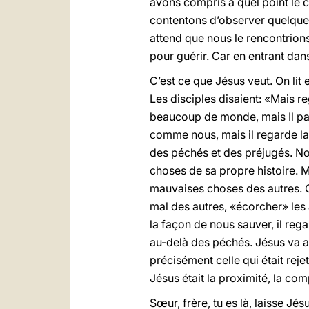
avons compris à quel point le c
contentons d’observer quelque 
attend que nous le rencontrio
pour guérir. Car en entrant dan
C’est ce que Jésus veut. On lit 
Les disciples disaient: «Mais re
beaucoup de monde, mais Il part
comme nous, mais il regarde la 
des péchés et des préjugés. Nou
choses de sa propre histoire. M
mauvaises choses des autres. 
mal des autres, «écorcher» les 
la façon de nous sauver, il rega
au-delà des péchés. Jésus va au-
précisément celle qui était reje
Jésus était la proximité, la comp
Sœur, frère, tu es là, laisse Jé