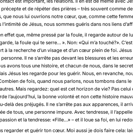
ontact est important, les relations. Il en est de même avec J
précepte et de répéter des prières – très souvent comme de
ns, que nous lui ouvrions notre cœur, que, comme cette fem
s l’intimité de Jésus, nous sommes guéris dans nos liens d’aff
en effet que, même pressé par la foule, il regarde autour de lu
garde, la foule qui te serre… ». Non: «Qui m’a touché?». C’est 
 à la recherche d’un visage et d’un cœur plein de foi. Jésus
personne. Il ne s’arrête pas devant les blessures et les erreu
s avons tous une histoire, et chacun de nous, dans le secret
ais Jésus les regarde pour les guérir. Nous, en revanche, no
Combien de fois, quand nous parlons, nous tombons dans le b
autres. Mais regardez: quel est cet horizon de vie? Pas celui
rde l’aujourd’hui, la bonne volonté et non cette histoire mauva
delà des préjugés. Il ne s’arrête pas aux apparences, il arriv
tée de tous, une personne impure. Avec tendresse, il l’appelle «
assion et la tendresse: «Fille…» – et il loue sa foi, en lui red
sus regarder et guérir ton cœur. Moi aussi je dois faire cela: