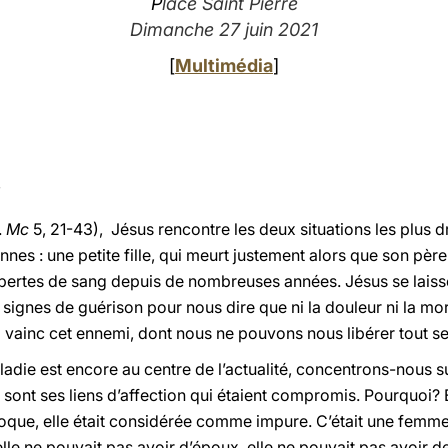
P
lace Saint Pierre
Dimanche 27 juin 2021
[
Multimédia
]
.
Mc
5, 21-43), Jésus rencontre les deux situations les plus d
nnes : une petite fille, qui meurt justement alors que son père
pertes de sang depuis de nombreuses années. Jésus se laisse
 signes de guérison pour nous dire que ni la douleur ni la mort
. Il vainc cet ennemi, dont nous ne pouvons nous libérer tout se
ladie est encore au centre de l’actualité, concentrons-nous su
 sont ses liens d’affection qui étaient compromis. Pourquoi? E
poque, elle était considérée comme impure. C’était une femme
elle ne pouvait pas avoir d’époux, elle ne pouvait pas avoir de