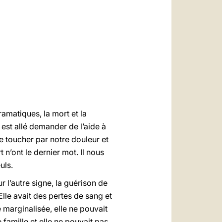
العربيّة
中文
LATINE
ramatiques, la mort et la
 est allé demander de l’aide à
 toucher par notre douleur et
 n’ont le dernier mot. Il nous
uls.
r l’autre signe, la guérison de
lle avait des pertes de sang et
 marginalisée, elle ne pouvait
 famille et elle ne pouvait pas