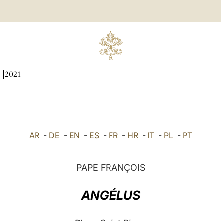
I
2021
AR
-
DE
-
EN
-
ES
-
FR
-
HR
-
IT
-
PL
-
PT
PAPE FRANÇOIS
ANGÉLUS