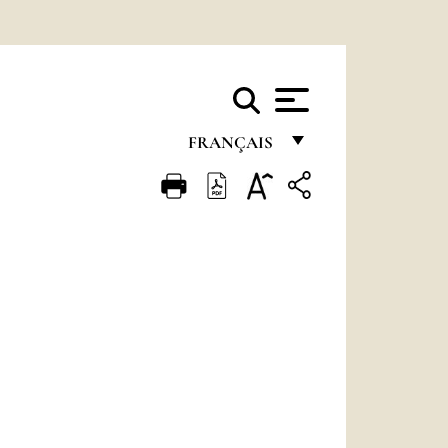
FRANÇAIS
FRANÇAIS
ENGLISH
ITALIANO
PORTUGUÊS
ESPAÑOL
DEUTSCH
POLSKI