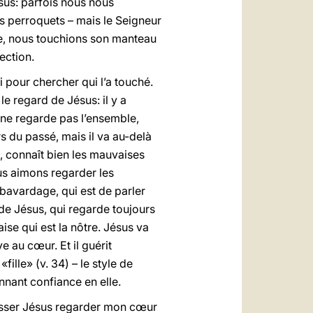
ésus: parfois nous nous
s perroquets – mais le Seigneur
me, nous touchions son manteau
ection.
i pour chercher qui l’a touché.
le regard de Jésus: il y a
 ne regarde pas l’ensemble,
rs du passé, mais il va au-delà
, connaît bien les mauvaises
us aimons regarder les
avardage, qui est de parler
 de Jésus, qui regarde toujours
ise qui est la nôtre. Jésus va
e au cœur. Et il guérit
fille» (v. 34) – le style de
onnant confiance en elle.
 laisser Jésus regarder mon cœur