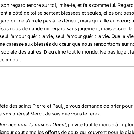
nti son regard tendre sur toi, imite-le, et fais comme lui. Regar
t à côté de toi se sentent blessées et seules, elles ont beso
rd qui ne s’arrête pas à l’extérieur, mais qui aille au cœur; 
Jésus nous demande un regard sans jugement, mais accueilla
 seul l’amour guérit la vie, seul l’amour guérit la vie. Que la 
 une caresse aux blessés du cœur que nous rencontrons sur no
, sociale des autres. Dieu aime tout le monde! Ne pas juger, la
ec amour.
 fête des saints Pierre et Paul, je vous demande de prier pour
e vos prières! Merci. Je sais que vous le ferez.
Journée pour la paix en Orient
, j’invite tout le monde à implo
eigneur soutienne les efforts de ceux qui œuvrent pour le dia