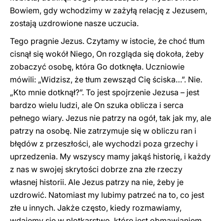
Bowiem, gdy wchodzimy w zażyłą relację z Jezusem,
zostają uzdrowione nasze uczucia.
Tego pragnie Jezus. Czytamy w istocie, że choć tłum
cisnął się wokół Niego, On rozgląda się dokoła, żeby
zobaczyć osobę, która Go dotknęła. Uczniowie
mówili: „Widzisz, że tłum zewsząd Cię ściska…”. Nie.
„Kto mnie dotknął?”. To jest spojrzenie Jezusa – jest
bardzo wielu ludzi, ale On szuka oblicza i serca
pełnego wiary. Jezus nie patrzy na ogół, tak jak my, ale
patrzy na osobę. Nie zatrzymuje się w obliczu ran i
błędów z przeszłości, ale wychodzi poza grzechy i
uprzedzenia. My wszyscy mamy jakąś historię, i każdy
z nas w swojej skrytości dobrze zna złe rzeczy
własnej historii. Ale Jezus patrzy na nie, żeby je
uzdrowić. Natomiast my lubimy patrzeć na to, co jest
złe u innych. Jakże często, kiedy rozmawiamy,
wdajemy się w plotkarstwo, które jest obmawianiem