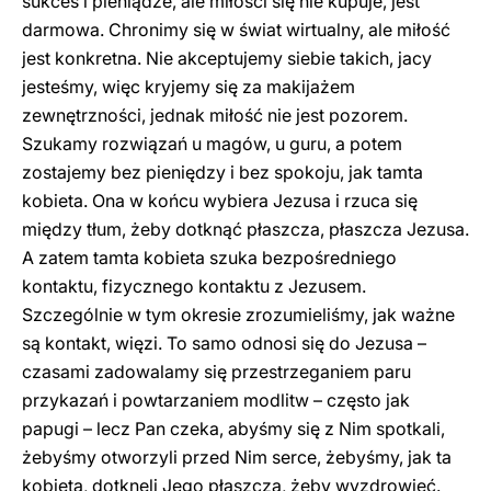
sukces i pieniądze, ale miłości się nie kupuje, jest
darmowa. Chronimy się w świat wirtualny, ale miłość
jest konkretna. Nie akceptujemy siebie takich, jacy
jesteśmy, więc kryjemy się za makijażem
zewnętrzności, jednak miłość nie jest pozorem.
Szukamy rozwiązań u magów, u guru, a potem
zostajemy bez pieniędzy i bez spokoju, jak tamta
kobieta. Ona w końcu wybiera Jezusa i rzuca się
między tłum, żeby dotknąć płaszcza, płaszcza Jezusa.
A zatem tamta kobieta szuka bezpośredniego
kontaktu, fizycznego kontaktu z Jezusem.
Szczególnie w tym okresie zrozumieliśmy, jak ważne
są kontakt, więzi. To samo odnosi się do Jezusa –
czasami zadowalamy się przestrzeganiem paru
przykazań i powtarzaniem modlitw – często jak
papugi – lecz Pan czeka, abyśmy się z Nim spotkali,
żebyśmy otworzyli przed Nim serce, żebyśmy, jak ta
kobieta, dotknęli Jego płaszcza, żeby wyzdrowieć.