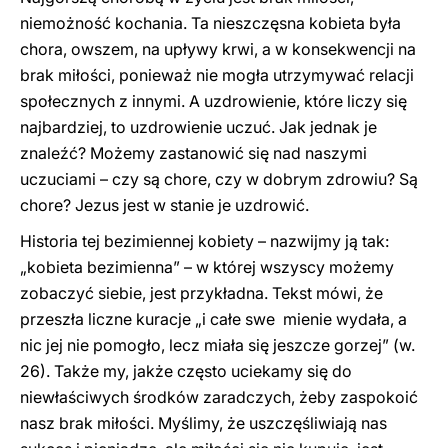
niemożność kochania. Ta nieszczęsna kobieta była
chora, owszem, na upływy krwi, a w konsekwencji na
brak miłości, ponieważ nie mogła utrzymywać relacji
społecznych z innymi. A uzdrowienie, które liczy się
najbardziej, to uzdrowienie uczuć. Jak jednak je
znaleźć? Możemy zastanowić się nad naszymi
uczuciami – czy są chore, czy w dobrym zdrowiu? Są
chore? Jezus jest w stanie je uzdrowić.
Historia tej bezimiennej kobiety – nazwijmy ją tak:
„kobieta bezimienna” – w której wszyscy możemy
zobaczyć siebie, jest przykładna. Tekst mówi, że
przeszła liczne kuracje „i całe swe mienie wydała, a
nic jej nie pomogło, lecz miała się jeszcze gorzej” (w.
26). Także my, jakże często uciekamy się do
niewłaściwych środków zaradczych, żeby zaspokoić
nasz brak miłości. Myślimy, że uszczęśliwiają nas