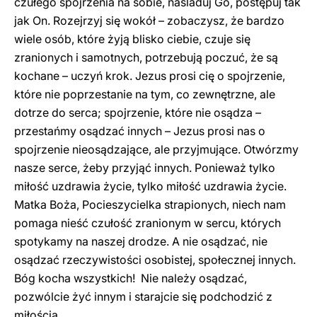
czułego spojrzenia na sobie, naśladuj Go, postępuj tak
jak On. Rozejrzyj się wokół – zobaczysz, że bardzo
wiele osób, które żyją blisko ciebie, czuje się
zranionych i samotnych, potrzebują poczuć, że są
kochane – uczyń krok. Jezus prosi cię o spojrzenie,
które nie poprzestanie na tym, co zewnętrzne, ale
dotrze do serca; spojrzenie, które nie osądza –
przestańmy osądzać innych – Jezus prosi nas o
spojrzenie nieosądzające, ale przyjmujące. Otwórzmy
nasze serce, żeby przyjąć innych. Ponieważ tylko
miłość uzdrawia życie, tylko miłość uzdrawia życie.
Matka Boża, Pocieszycielka strapionych, niech nam
pomaga nieść czułość zranionym w sercu, których
spotykamy na naszej drodze. A nie osądzać, nie
osądzać rzeczywistości osobistej, społecznej innych.
Bóg kocha wszystkich! Nie należy osądzać,
pozwólcie żyć innym i starajcie się podchodzić z
miłością.