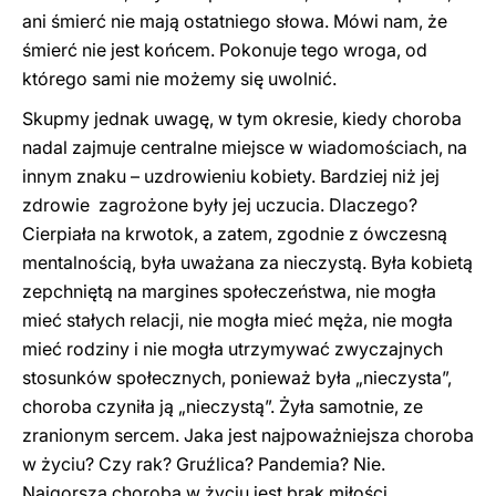
ani śmierć nie mają ostatniego słowa. Mówi nam, że
śmierć nie jest końcem. Pokonuje tego wroga, od
którego sami nie możemy się uwolnić.
Skupmy jednak uwagę, w tym okresie, kiedy choroba
nadal zajmuje centralne miejsce w wiadomościach, na
innym znaku – uzdrowieniu kobiety. Bardziej niż jej
zdrowie zagrożone były jej uczucia. Dlaczego?
Cierpiała na krwotok, a zatem, zgodnie z ówczesną
mentalnością, była uważana za nieczystą. Była kobietą
zepchniętą na margines społeczeństwa, nie mogła
mieć stałych relacji, nie mogła mieć męża, nie mogła
mieć rodziny i nie mogła utrzymywać zwyczajnych
stosunków społecznych, ponieważ była „nieczysta”,
choroba czyniła ją „nieczystą”. Żyła samotnie, ze
zranionym sercem. Jaka jest najpoważniejsza choroba
w życiu? Czy rak? Gruźlica? Pandemia? Nie.
Najgorszą chorobą w życiu jest brak miłości,