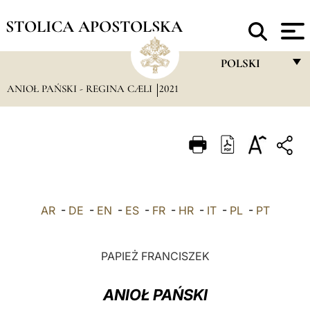
STOLICA APOSTOLSKA
POLSKI
ANIOŁ PAŃSKI - REGINA CÆLI
2021
FRANÇAIS
ENGLISH
ITALIANO
PORTUGUÊS
ESPAÑOL
AR
-
DE
-
EN
-
ES
-
FR
-
HR
-
IT
-
PL
-
PT
DEUTSCH
POLSKI
PAPIEŻ FRANCISZEK
العربيّة
ANIOŁ PAŃSKI
中文