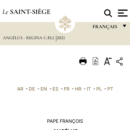
Le
SAINT-SIÈGE
FRANÇAIS
ANGÉLUS - REGINA CÆLI
2021
FRANÇAIS
ENGLISH
ITALIANO
PORTUGUÊS
ESPAÑOL
AR
-
DE
-
EN
-
ES
-
FR
-
HR
-
IT
-
PL
-
PT
DEUTSCH
POLSKI
العربيّة
PAPE FRANÇOIS
中文