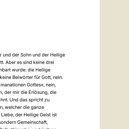
العربيّة
中文
LATINE
er und der Sohn und der Heilige
ott. Aber es sind keine drei
enbart wurde: die Heilige
keine Beiwörter für Gott, nein.
»Emanationen Gottes«, nein,
n, der mir die Erlösung, die
ohnt. Und das spricht zu
n, welcher die ganze
 Liebe, der Heilige Geist ist
t, sondern Gemeinschaft,