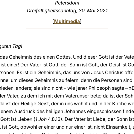
Petersdom
Dreifaltigkeitssonntag, 30. Mai 2021
[
Multimedia
]
guten Tag!
 das Geheimnis des einen Gottes. Und dieser Gott ist der Vat
st einer! Der Vater ist Gott, der Sohn ist Gott, der Geist ist G
Personen. Es ist ein Geheimnis, das uns von Jesus Christus off
r inne, um dieses Geheimnis zu feiern, denn die Personen sind 
ieden, anders; sie sind nicht – wie jener Philosoph sagte – 
 der Vater, zu dem ich mit dem Vaterunser bete; da ist der Soh
a ist der Heilige Geist, der in uns wohnt und in der Kirche w
n jenem Ausdruck des heiligen Johannes eingeschlossen finde
ott ist Liebe« (
1 Joh
4,8.16). Der Vater ist Liebe, der Sohn ist
, ist Gott, obwohl er einer und nur einer ist, nicht Einsamkei