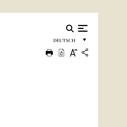
DEUTSCH
FRANÇAIS
ENGLISH
ITALIANO
PORTUGUÊS
ESPAÑOL
DEUTSCH
POLSKI