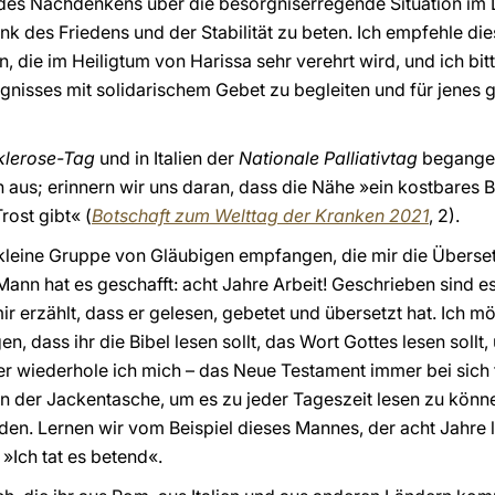
 des Nachdenkens über die besorgniserregende Situation 
des Friedens und der Stabilität zu beten. Ich empfehle di
n, die im Heiligtum von Harissa sehr verehrt wird, und ich bi
ignisses mit solidarischem Gebet zu begleiten und für jenes g
Sklerose-Tag
und in Italien der
Nationale Palliativtag
begangen
en aus; erinnern wir uns daran, dass die Nähe »ein kostbares
rost gibt« (
Botschaft zum Welttag der Kranken 2021
, 2).
 kleine Gruppe von Gläubigen empfangen, die mir die Überse
 Mann hat es geschafft: acht Jahre Arbeit! Geschrieben sind es
mir erzählt, dass er gelesen, gebetet und übersetzt hat. Ich 
 dass ihr die Bibel lesen sollt, das Wort Gottes lesen sollt, 
er wiederhole ich mich – das Neue Testament immer bei sich 
in der Jackentasche, um es zu jeder Tageszeit lesen zu könn
inden. Lernen wir vom Beispiel dieses Mannes, der acht Jahre 
 »Ich tat es betend«.