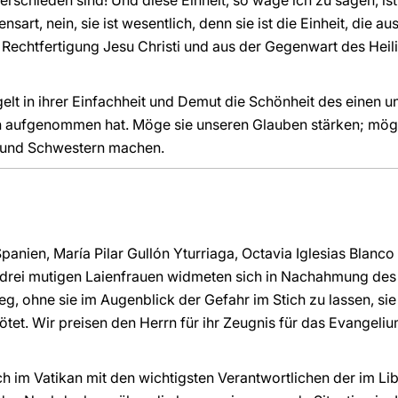
 verschieden sind! Und diese Einheit, so wage ich zu sagen, ist
nsart, nein, sie ist wesentlich, denn sie ist die Einheit, die au
 Rechtfertigung Jesu Christi und aus der Gegenwart des Heil
elt in ihrer Einfachheit und Demut die Schönheit des einen un
ben aufgenommen hat. Möge sie unseren Glauben stärken; mög
r und Schwestern machen.
Spanien, María Pilar Gullón Yturriaga, Octavia Iglesias Blan
drei mutigen Laienfrauen widmeten sich in Nachahmung des
g, ohne sie im Augenblick der Gefahr im Stich zu lassen, si
ötet. Wir preisen den Herrn für ihr Zeugnis für das Evangeli
 im Vatikan mit den wichtigsten Verantwortlichen der im Lib