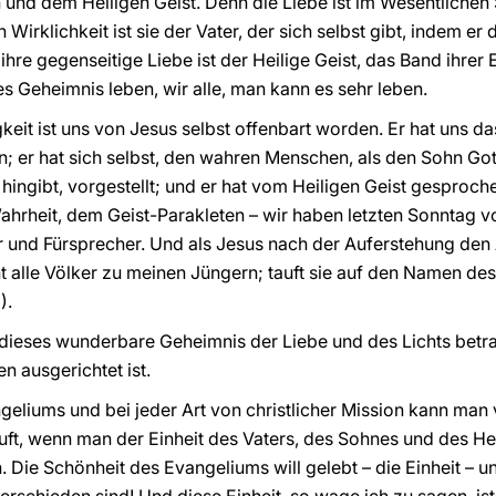
nd dem Heiligen Geist. Denn die Liebe ist im Wesentlichen S
Wirklichkeit ist sie der Vater, der sich selbst gibt, indem er
ihre gegenseitige Liebe ist der Heilige Geist, das Band ihrer Ei
s Geheimnis leben, wir alle, man kann es sehr leben.
keit ist uns von Jesus selbst offenbart worden. Er hat uns das
 er hat sich selbst, den wahren Menschen, als den Sohn Gott
s hingibt, vorgestellt; und er hat vom Heiligen Geist gesproc
ahrheit, dem Geist-Parakleten – wir haben letzten Sonntag 
 und Fürsprecher. Und als Jesus nach der Auferstehung den 
 alle Völker zu meinen Jüngern; tauft sie auf den Namen de
).
so dieses wunderbare Geheimnis der Liebe und des Lichts be
n ausgerichtet ist.
eliums und bei jeder Art von christlicher Mission kann man v
uft, wenn man der Einheit des Vaters, des Sohnes und des Hei
. Die Schönheit des Evangeliums will gelebt – die Einheit – 