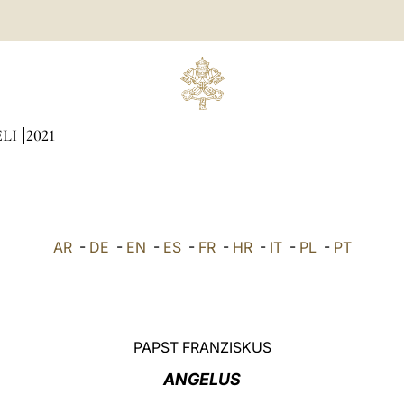
ÆLI
2021
AR
-
DE
-
EN
-
ES
-
FR
-
HR
-
IT
-
PL
-
PT
PAPST FRANZISKUS
ANGELUS