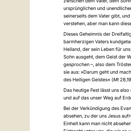
zwischen dem Vater, dem Sohn u
ursprünglichen und unendlichen 
seinerseits dem Vater gibt, und 
verstehen, aber man kann diese
Dieses Geheimnis der Dreifaltig
barmherzigen Vaters kundgetan;
Heiland, der sein Leben für un
Sohn ausgeht, dem Geist der W
gesprochen –, also dem Tröster
sie aus: »Darum geht und macht
des Heiligen Geistes« (
Mt
28,19
Das heutige Fest lässt uns al
und auf das unser Weg auf Erde
Bei der Verkündigung des Evang
absehen, zu der uns Jesus aufr
Einheit kann man nicht absehen