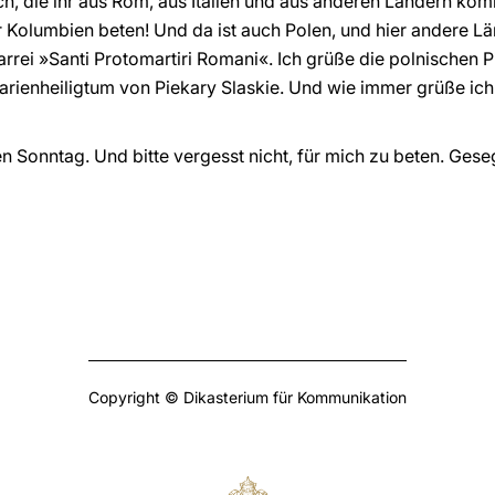
ich, die ihr aus Rom, aus Italien und aus anderen Ländern ko
 Kolumbien beten! Und da ist auch Polen, und hier andere Lä
arrei »Santi Protomartiri Romani«. Ich grüße die polnischen 
rienheiligtum von Piekary Slaskie. Und wie immer grüße ich
n Sonntag. Und bitte vergesst nicht, für mich zu beten. Gese
Copyright © Dikasterium für Kommunikation