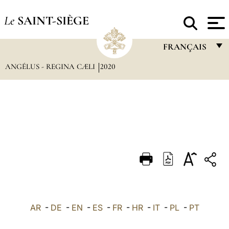
Le
SAINT-SIÈGE
FRANÇAIS
ANGÉLUS - REGINA CÆLI
2020
FRANÇAIS
ENGLISH
ITALIANO
PORTUGUÊS
ESPAÑOL
DEUTSCH
POLSKI
العربيّة
AR
-
DE
-
EN
-
ES
-
FR
-
HR
-
IT
-
PL
-
PT
中文