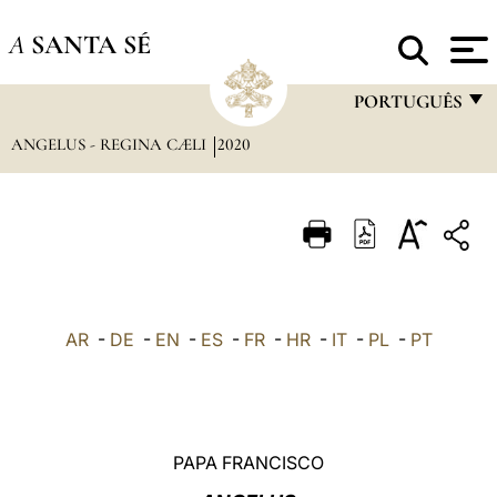
A
SANTA SÉ
PORTUGUÊS
ANGELUS - REGINA CÆLI
2020
FRANÇAIS
ENGLISH
ITALIANO
PORTUGUÊS
ESPAÑOL
AR
-
DE
-
EN
-
ES
-
FR
-
HR
-
IT
-
PL
-
PT
DEUTSCH
POLSKI
العربيّة
PAPA FRANCISCO
中文