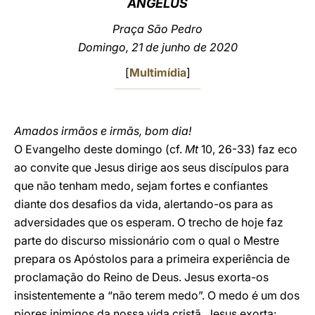
ANGELUS
LATINE
Praça São Pedro
Domingo, 21 de junho de 2020
[
Multimídia
]
Amados irmãos e irmãs, bom dia!
O Evangelho deste domingo (cf.
Mt
10, 26-33) faz eco
ao convite que Jesus dirige aos seus discípulos para
que não tenham medo, sejam fortes e confiantes
diante dos desafios da vida, alertando-os para as
adversidades que os esperam. O trecho de hoje faz
parte do discurso missionário com o qual o Mestre
prepara os Apóstolos para a primeira experiência de
proclamação do Reino de Deus. Jesus exorta-os
insistentemente a “não terem medo”. O medo é um dos
piores inimigos da nossa vida cristã. Jesus exorta: