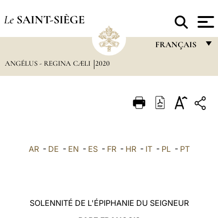
Le
SAINT-SIÈGE
FRANÇAIS
ANGÉLUS - REGINA CÆLI
2020
FRANÇAIS
ENGLISH
ITALIANO
PORTUGUÊS
ESPAÑOL
AR
-
DE
-
EN
-
ES
-
FR
-
HR
-
IT
-
PL
-
PT
DEUTSCH
POLSKI
العربيّة
SOLENNITÉ DE L'ÉPIPHANIE DU SEIGNEUR
中文