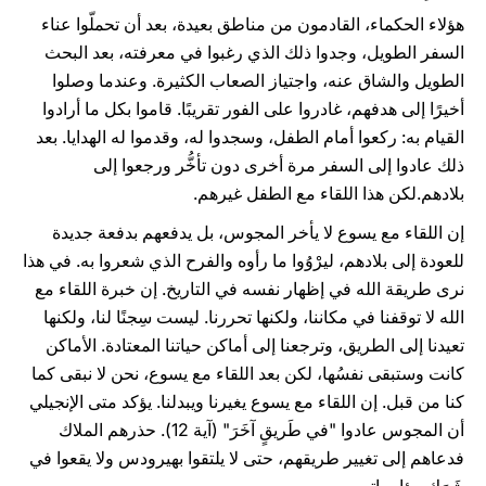
هؤلاء الحكماء، القادمون من مناطق بعيدة، بعد أن تحملّوا عناء
السفر الطويل، وجدوا ذلك الذي رغبوا في معرفته، بعد البحث
الطويل والشاق عنه، واجتياز الصعاب الكثيرة. وعندما وصلوا
أخيرًا إلى هدفهم، غادروا على الفور تقريبًا. قاموا بكل ما أرادوا
القيام به: ركعوا أمام الطفل، وسجدوا له، وقدموا له الهدايا. بعد
ذلك عادوا إلى السفر مرة أخرى دون تأخُّر ورجعوا إلى
بلادهم.لكن هذا اللقاء مع الطفل غيرهم.
إن اللقاء مع يسوع لا يأخر المجوس، بل يدفعهم بدفعة جديدة
للعودة إلى بلادهم، ليرْوُوا ما رأوه والفرح الذي شعروا به. في هذا
نرى طريقة الله في إظهار نفسه في التاريخ. إن خبرة اللقاء مع
الله لا توقفنا في مكاننا، ولكنها تحررنا. ليست سِجنًا لنا، ولكنها
تعيدنا إلى الطريق، وترجعنا إلى أماكن حياتنا المعتادة. الأماكن
كانت وستبقى نفسُها، لكن بعد اللقاء مع يسوع، نحن لا نبقى كما
كنا من قبل. إن اللقاء مع يسوع يغيرنا ويبدلنا. يؤكد متى الإنجيلي
أن المجوس عادوا "في طَريقٍ آخَرَ" (آية 12). حذرهم الملاك
فدعاهم إلى تغيير طريقهم، حتى لا يلتقوا بهيرودس ولا يقعوا في