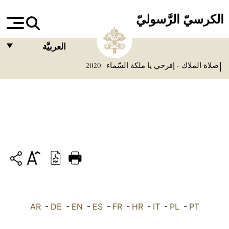
الكرسيّ الرَّسوليّ
العربيَّة
صلاة الملاك - إفرحي يا ملكة السّماء
2020
FRANÇAIS
ENGLISH
ITALIANO
PORTUGUÊS
ESPAÑOL
DEUTSCH
POLSKI
PT
-
PL
-
IT
-
HR
-
FR
-
ES
-
EN
-
DE
العربيّة
-
AR
中文