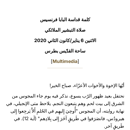
LATINE
كلمة قداسة البابا فرنسيس
صلاة التبشير الملائكي
الاثنين 6 يناير/كانون الثاني 2020
ساحة القدّيس بطرس
]
Multimedia
[
أيّها الإخوة والأخوات الأعزّاء، صباح الخير!
نحتفل بعيد ظهور الرّب يسوع، نذكر فيه يوم جاء المجوس من
الشرق إلى بيت لحم وهم يتبعون النجم. يلاحظ متى الإنجيلي، في
نهاية روايته، أن المجوس "أُوحِيَ إِليهِم في الحُلمِ أَلاَّ يَرجِعوا إِلى
هيرودُس، فانصَرَفوا في طَريقٍ آخَرَ إِلى بِلادِهم" (آية 12). في
طَريقٍ آخر.