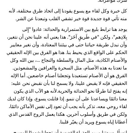
شَرَك مؤامراته.
كل خبرة وكل لقاء مع يسوع يقودنا إلى اتخاذ طرق مختلفة، لأنه
منه تأتي قوة جديدة قوة خير تشفي القلب وتبعدنا عن الشر.
يوجد هنا ترابط بليغ بين الاستمرارية والحداثة: عادوا "إِلى
بِلادِهم"، ولكن "في طَريقٍ آخَرَ". هذا يعني أنه علينا نحن أن نتغير،
وأن نبدل طريقة حياتنا حتى في بيئتنا المعتادة، وأن نغير معايير
الحكم على الواقع الذي يحيط بنا. هذا هو الفرق بين الإله الحقيقي
والأصنام الكاذبة، مثل المال والسلطة والنجاح ...، بين الله وكل
ما تعدنا به هذه الأصنام، مثل السحرة والعرافين والمشعوذين.
الفرق هو أن الأصنام تستعبدنا وتجعلنا أصنام خاضعين. أما الإله
الحقيقي فإنه لا يقبض علينا، ولا يسمح لنا بأن نقبض نحن عليه:
إنه يفتح لنا طرقًا نحو الحداثة والحرية.لأنه هو الآب الذي يكون
معنا دائمًا ويساعدنا على أن ننمو. إذا قابلت يسوع، وإذا كان لديك
لقاء روحي معه، تذكر بأنه يجب أن تعود إلى نفس الأماكن دائمًا،
ولكن في طريق وأسلوب آخرين. هكذا يعمل الروح القدس الذي
أعطانا إياه يسوع ويريد أن يغيّر قلبنا.
لنسأل سيدتنا مريم العذراء القديسة أن تجعلنا شهودًا للمسيح