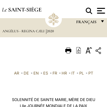
Le
SAINT-SIÈGE
FRANÇAIS
ANGÉLUS - REGINA CÆLI
2020
FRANÇAIS
ENGLISH
ITALIANO
PORTUGUÊS
ESPAÑOL
AR
-
DE
-
EN
-
ES
-
FR
-
HR
-
IT
-
PL
-
PT
DEUTSCH
POLSKI
العربيّة
SOLENNITÉ DE SAINTE MARIE, MÈRE DE DIEU
LIIe JOURNÉE MONDIALE DE LA PAIX
中文