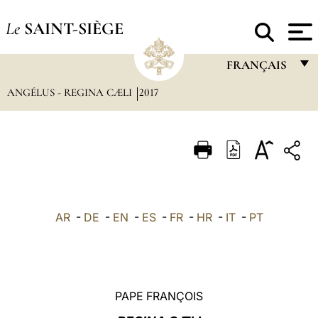
Le
SAINT-SIÈGE
FRANÇAIS
ANGÉLUS - REGINA CÆLI
2017
FRANÇAIS
ENGLISH
ITALIANO
PORTUGUÊS
ESPAÑOL
AR
-
DE
-
EN
-
ES
-
FR
-
HR
-
IT
-
PT
DEUTSCH
POLSKI
العربيّة
PAPE FRANÇOIS
中文