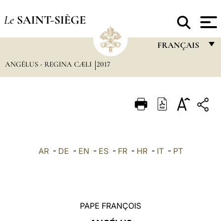
Le
SAINT-SIÈGE
FRANÇAIS
ANGÉLUS - REGINA CÆLI
2017
FRANÇAIS
ENGLISH
ITALIANO
PORTUGUÊS
ESPAÑOL
AR
-
DE
-
EN
-
ES
-
FR
-
HR
-
IT
-
PT
DEUTSCH
POLSKI
العربيّة
PAPE FRANÇOIS
中文