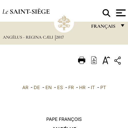
Le
SAINT-SIÈGE
FRANÇAIS
ANGÉLUS - REGINA CÆLI
2017
FRANÇAIS
ENGLISH
ITALIANO
PORTUGUÊS
ESPAÑOL
AR
-
DE
-
EN
-
ES
-
FR
-
HR
-
IT
-
PT
DEUTSCH
POLSKI
العربيّة
PAPE FRANÇOIS
中文