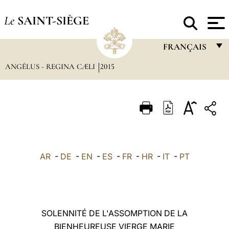
Le
SAINT-SIÈGE
FRANÇAIS
ANGÉLUS - REGINA CÆLI
2015
FRANÇAIS
ENGLISH
ITALIANO
PORTUGUÊS
ESPAÑOL
AR
-
DE
-
EN
-
ES
-
FR
-
HR
-
IT
-
PT
DEUTSCH
POLSKI
العربيّة
SOLENNITÉ DE L'ASSOMPTION DE LA
BIENHEUREUSE VIERGE MARIE
中文