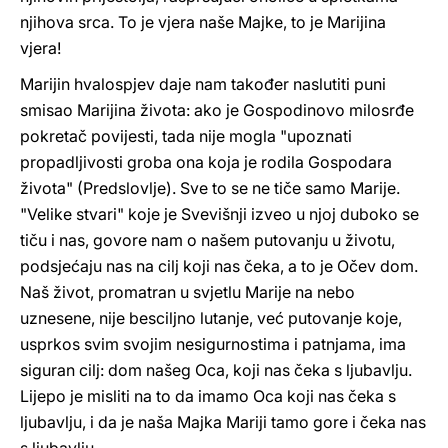
njihova srca. To je vjera naše Majke, to je Marijina
vjera!
Marijin hvalospjev daje nam također naslutiti puni
smisao Marijina života: ako je Gospodinovo milosrđe
pokretač povijesti, tada nije mogla "upoznati
propadljivosti groba ona koja je rodila Gospodara
života" (Predslovlje). Sve to se ne tiče samo Marije.
"Velike stvari" koje je Svevišnji izveo u njoj duboko se
tiču i nas, govore nam o našem putovanju u životu,
podsjećaju nas na cilj koji nas čeka, a to je Očev dom.
Naš život, promatran u svjetlu Marije na nebo
uznesene, nije besciljno lutanje, već putovanje koje,
usprkos svim svojim nesigurnostima i patnjama, ima
siguran cilj: dom našeg Oca, koji nas čeka s ljubavlju.
Lijepo je misliti na to da imamo Oca koji nas čeka s
ljubavlju, i da je naša Majka Mariji tamo gore i čeka nas