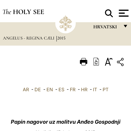
The
HOLY SEE
HRVATSKI
ANGELUS - REGINA CÆLI
2015
FRANÇAIS
ENGLISH
ITALIANO
PORTUGUÊS
ESPAÑOL
AR
-
DE
-
EN
-
ES
-
FR
-
HR
-
IT
-
PT
DEUTSCH
POLSKI
العربيّة
Papin nagovor uz molitvu Anđeo Gospodnji
中文