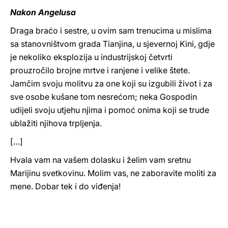
Nakon Angelusa
Draga braćo i sestre, u ovim sam trenucima u mislima
sa stanovništvom grada Tianjina, u sjevernoj Kini, gdje
je nekoliko eksplozija u industrijskoj četvrti
prouzročilo brojne mrtve i ranjene i velike štete.
Jamčim svoju molitvu za one koji su izgubili život i za
sve osobe kušane tom nesrećom; neka Gospodin
udijeli svoju utjehu njima i pomoć onima koji se trude
ublažiti njihova trpljenja.
[…]
Hvala vam na vašem dolasku i želim vam sretnu
Marijinu svetkovinu. Molim vas, ne zaboravite moliti za
mene. Dobar tek i do viđenja!