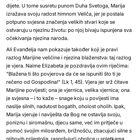
dijete. U tome susretu punom Duha Svetoga, Marija
izražava svoju radost himnom Veliča, jer je postala
potpuno svjesna značenja velikih stvari koje se
ostvaruju u njezinu životu: po njoj bivaju ispunjena sva
očekivanja njezina naroda.
Ali Evanđelja nam pokazuje također koji je pravi
razlog Marijine veličine i njezina blaženstva: taj razlog
je vjera. Naime Elizabeta je pozdravlja ovim riječima:
"Blažena ti što povjerova da će se ispuniti što ti je
rečeno od Gospodina!" (Lk 1, 45). Vjera jer srž čitave
Marijine povijesti; ona je vjernica, velika vjernica; ona
je svjesna – i to kaže – snage koju u povijesti ima
nasilje silnih, nadutost bogatih, oholost oholih. Ipak,
Marija vjeruje i naviješta da Bog ne ostavlja svoju,
poniznu i siromašnu, djecu same, već im pritječe u
pomoć svojim milosrđem, brižnošću, zbacujući silne s
njihovih prijestolja, raspršujući oholice u spletkama