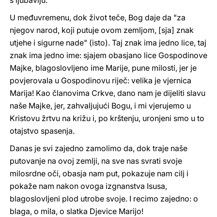
s ljubavlju.
U međuvremenu, dok život teče, Bog daje da "za
njegov narod, koji putuje ovom zemljom, [sja] znak
utjehe i sigurne nade" (isto). Taj znak ima jedno lice, taj
znak ima jedno ime: sjajem obasjano lice Gospodinove
Majke, blagoslovljeno ime Marije, pune milosti, jer je
povjerovala u Gospodinovu riječ: velika je vjernica
Marija! Kao članovima Crkve, dano nam je dijeliti slavu
naše Majke, jer, zahvaljujući Bogu, i mi vjerujemo u
Kristovu žrtvu na križu i, po krštenju, uronjeni smo u to
otajstvo spasenja.
Danas je svi zajedno zamolimo da, dok traje naše
putovanje na ovoj zemlji, na sve nas svrati svoje
milosrdne oči, obasja nam put, pokazuje nam cilj i
pokaže nam nakon ovoga izgnanstva Isusa,
blagoslovljeni plod utrobe svoje. I recimo zajedno: o
blaga, o mila, o slatka Djevice Marijo!