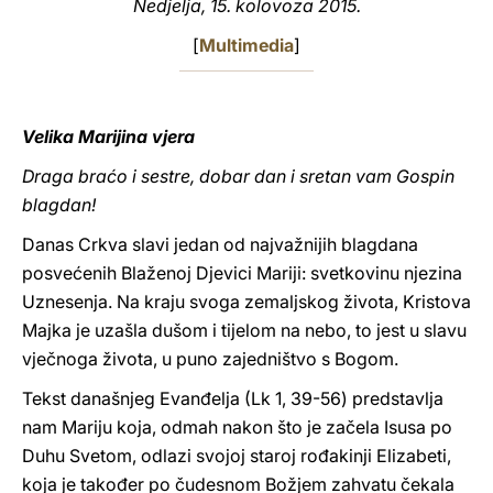
Nedjelja, 15. kolovoza 2015.
LATINE
[
Multimedia
]
Velika Marijina vjera
Draga braćo i sestre, dobar dan i sretan vam Gospin
blagdan!
Danas Crkva slavi jedan od najvažnijih blagdana
posvećenih Blaženoj Djevici Mariji: svetkovinu njezina
Uznesenja. Na kraju svoga zemaljskog života, Kristova
Majka je uzašla dušom i tijelom na nebo, to jest u slavu
vječnoga života, u puno zajedništvo s Bogom.
Tekst današnjeg Evanđelja (Lk 1, 39-56) predstavlja
nam Mariju koja, odmah nakon što je začela Isusa po
Duhu Svetom, odlazi svojoj staroj rođakinji Elizabeti,
koja je također po čudesnom Božjem zahvatu čekala