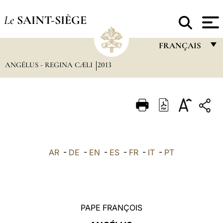
Le
SAINT-SIÈGE
FRANÇAIS
ANGÉLUS - REGINA CÆLI
2013
FRANÇAIS
ENGLISH
ITALIANO
PORTUGUÊS
ESPAÑOL
AR
-
DE
-
EN
-
ES
-
FR
-
IT
-
PT
DEUTSCH
POLSKI
العربيّة
PAPE FRANÇOIS
中文