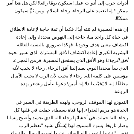
أدوات حرب إلى أدوات عمل! سيكون يومًا رائعا! لكن هل هذا أمر
ممكن؟ إننا نعتمد على الرجاء، رجاء السلام، ومن ثمَّ سيكون
ممكنًا!.
إن هذه المسيرة لم تنته أبدًا. فكما أن ثمة حاجة لإعادة الانطلاق
في حياة كل واحد منا، حاجة إلى النهوض مجددا، وإلى إعادة
اكتشاف معنى هدف وجودنا، فهكذا ضروري بالنسبة للعائلة
البشرية الكبرى إعادة اكتشاف الأفق المشترك الذي نسير نحوه.
أفق الرجاء!
وهو الأفق الذي يستحق المسيرة. فزمن المجيء،
الذي يبدأ مجددا اليوم، يعيد إلينا أفق الرجاء، رجاء لا يخيب لأنه
مؤسس على كلمة الله. رجاء لا يخيب لأن الرب لا يخيب الآمال
مطلقًا. إنه لا يُخَيَّب ابدا! إنه أمين! دعونا نتأمل ونشعر بهذه
الروعة.
النموذج لهذا الموقف الروحي، ولهذه الطريقة في السير في
الحياة هو مريم العذراء. إنها فتاة بسيطة، حملت في قلبها كل
رجاء الله! حملت في أحشائها رجاء الله الذي تجسد وأصبح إنسانا
وصار تاريخا: يسوع المسيح. لهذا يُشكِّل نشيد "تعظم الرب
نفسي" نشيدا لشعب الله السائر، نشيدا لجميع الرجال والنساء