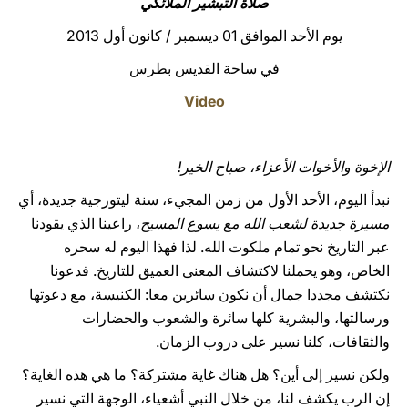
صلاة التبشير الملائكي
LATINE
يوم الأحد الموافق 01 ديسمبر / كانون أول 2013
في ساحة القديس بطرس
Video
الإخوة والأخوات الأعزاء، صباح الخير!
نبدأ اليوم، الأحد الأول من زمن المجيء، سنة ليتورجية جديدة، أي
مسيرة جديدة لشعب الله مع يسوع المسيح
، راعينا الذي يقودنا
عبر التاريخ نحو تمام ملكوت الله. لذا فهذا اليوم له سحره
الخاص، وهو يحملنا لاكتشاف المعنى العميق للتاريخ. فدعونا
نكتشف مجددا جمال أن نكون سائرين معا: الكنيسة، مع دعوتها
ورسالتها، والبشرية كلها سائرة والشعوب والحضارات
والثقافات، كلنا نسير على دروب الزمان.
ولكن نسير إلى أين؟ هل هناك غاية مشتركة؟ ما هي هذه الغاية؟
إن الرب يكشف لنا، من خلال النبي أشعياء، الوجهة التي نسير