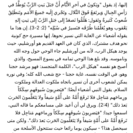
إليها، إذ يقول "ويَكونُ في آخرِ الأَيَّام أَنَّ جَبَلَ بَيتِ الرَّبِّ يُوَطَّدُ في
رَأسِ الجِبالِ وَيرتَفعُ فَوقَ التِّلال. وتَجْري إِلَيه جَميعُ الأُمَم وتَنطَلِقُ
شُعوبٌ كَثيرةٌ وتَقول: هَلُمُّوا نَصعَدْ إِلى جَبَلِ الرَّبّ إِلى بَيتِ إِلهِ
يَعْقوب وهو يُعَلِّمُنا طُرُقَه فنَسيرُ في سُبُلِه" (2: 2-3). إن هذا ما
يقوله أشعياء عن الغاية التي نسير نحوها. إنها
مسيرة حج كونية
نحو هدف مشترك
، الذي كان في العهد القديم هو أورشليم، حيث
يوجد هيكل الرب، لأنه من أورشليم جاء الوحي حول وجه الله
وناموسه. وقد بلغ هذا الوحي تمامه في يسوع المسيح، والذي
أصبح هو نفسه "هيكل الرب"، الكلمة المتجسد: فهو مرشد حجنا
وهو، في الوقت نفسه، غاية حجنا - حج شعب الله كله؛ وفي نوره
يمكن لشعوب أخرى أن تسير باتجاه ملكوت العدالة وملكوت
السلام. يقول النبي أشعياء أيضًا: "فيَضرِبونَ سُيوفَهم سِكَكاً
ورِماحَهم مَناجِل فلا تَرفَعَ أُمَّةٌ على أُمَّةٍ سَيفاً ولا يَتَعَلَّمونَ الحَربَ
بَعدَ ذلك" (2:4). ويرق لي أن أعيد على مسامعكم ما قاله النبي،
اسمعوا جيدا: "فيَضرِبونَ سُيوفَهم سِكَكاً ورِماحَهم مَناجِل فلا
تَرفَعَ أُمَّةٌ على أُمَّةٍ سَيفاً ولا يَتَعَلَّمونَ الحَربَ بَعدَ ذلك". ولكن متى
سيحصل هذا؟ - سيكون يوما رائعا حيث ستتحول الأسلحة من